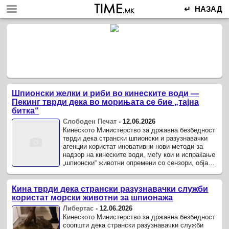
↵ НАЗАД
Шпионски желки и риби во кинеските води —
Пекинг тврди дека во морињата се бие „тајна
битка“
Слободен Печат
-
12.06.2026
Кинеското Министерство за државна безбедност
тврди дека странски шпионски и разузнавачки
агенции користат иновативни нови методи за
надзор на кинеските води, меѓу кои и испраќање
„шпионски“ животни опремени со сензори, објави
„Гардијан“ .
Кина тврди дека странски разузнавачки служби
користат морски животни за шпионажа
Либертас
-
12.06.2026
Кинеското Министерство за државна безбедност
соопшти дека странски разузнавачки служби