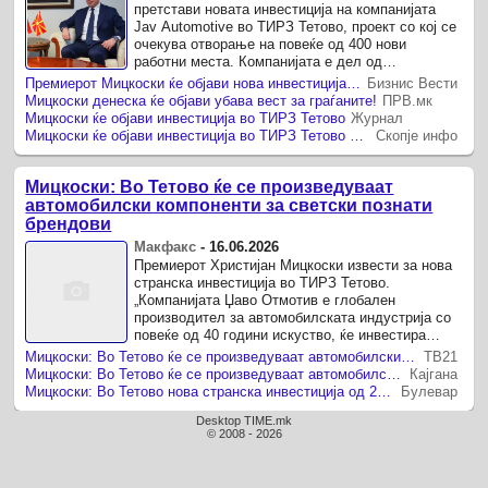
претстави новата инвестиција на компанијата
Jav Automotive во ТИРЗ Тетово, проект со кој се
очекува отворање на повеќе од 400 нови
работни места. Компанијата е дел од
автомобилската индустрија и е специјализирана
Премиерот Мицкоски ќе објави нова инвестиција во ТИРЗ Тетово
Бизнис Вести
за дизајн и ...
Мицкоски денеска ќе објави убава вест за граѓаните!
ПРВ.мк
Мицкоски ќе објави инвестиција во ТИРЗ Тетово
Журнал
Мицкоски ќе објави инвестиција во ТИРЗ Тетово со која се очекува отворање на над 400 нови работни места
Скопје инфо
Мицкоски: Во Тетово ќе се произведуваат
автомобилски компоненти за светски познати
брендови
Макфакс
-
16.06.2026
Премиерот Христијан Мицкоски извести за нова
странска инвестиција во ТИРЗ Тетово.
„Компанијата Џаво Отмотив e глобален
производител за автомобилската индустрија со
повеќе од 40 години искуство, ќе инвестира
околу 20 милиони евра и ќе отвори до 412 нови
Мицкоски: Во Тетово ќе се произведуваат автомобилски компоненти за светски познати брендови
ТВ21
работни места.
Мицкоски: Во Тетово ќе се произведуваат автомобилски компоненти за светски познати брендови
Кајгана
Мицкоски: Во Тетово нова странска инвестиција од 20 милиони евра – ќе се отворат 412 нови работни места
Булевар
Desktop TIME.mk
© 2008 - 2026