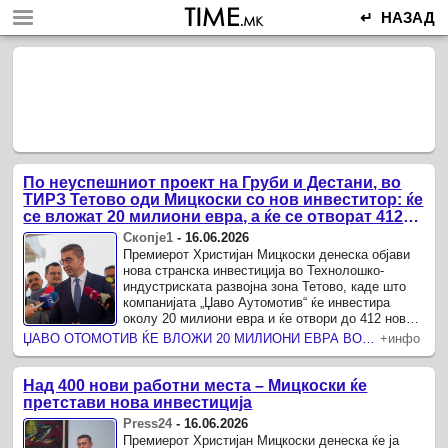
↵ НАЗАД
По неуспешниот проект на Груби и Дестани, во
ТИРЗ Тетово оди Мицкоски со нов инвеститор: ќе
се вложат 20 милиони евра, а ќе се отворат 412
работни места
Скопје1
-
16.06.2026
Премиерот Христијан Мицкоски денеска објави
нова странска инвестиција во Технолошко-
индустриската развојна зона Тетово, каде што
компанијата „Џаво Аутомотив“ ќе инвестира
околу 20 милиони евра и ќе отвори до 412 нови
работни места.
ЏАВО ОТОМОТИВ ЌЕ ВЛОЖИ 20 МИЛИОНИ ЕВРА ВО МАКЕДОНИЈА Во Тетово ќе се произведуваат автомобилски компоненти за светски брендови
+инфо
Над 400 нови работни места – Мицкоски ќе
претстави нова инвестиција
Press24
-
16.06.2026
Премиерот Христијан Мицкоски денеска ќе ја