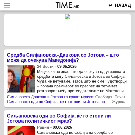
↵ НАЗАД
Средба Силјановска–Давкова со Јотова – што
може да очекува Македонија?
24 Вести
-
09.06.2026
Мицкоски не знае што да очекува од утрешната
средбата меѓу Сиљановска и Јотова во Софија.
Чуда не ветуваме, затоа што не сме чудотворци
– порача премиерот во пресрет на тет-а-тет
разговорот меѓу претседателките на Македонија
и Бугарија, кој треба да ...
Сиљановска-Давкова и Јотова го кршат мразот
Слободен Печат
Сиљановска оди во Софија, ќе го стопи ли Јотова политичкиот мраз?
Журнал
Сиљановска оди во Софија, ќе го стопи ли
Јотова политичкиот мраз?
Рацин
-
09.06.2026
Сиљановска оди во Софија на средба со