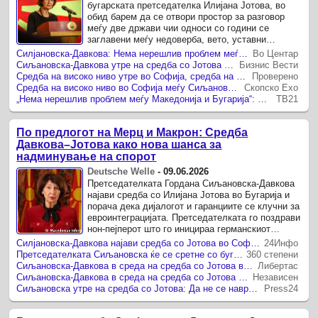
бугарската претседателка Илијана Јотова, во
обид барем да се отвори простор за разговор
меѓу две држави чии односи со години се
заглавени меѓу недоверба, вето, уставни
измени, протоколарни инциденти и тешки ...
Силјановска-Давкова: Нема нерешлив проблем меѓу Македонија и Бугарија
Во Центар
Сиљановска-Давкова утре на средба со Јотова – можност за подобрување на односите и градење поголема доверба меѓу Скопје и Софија
Бизнис Вести
Средба на високо ниво утре во Софија, средба на двете претседателки
Проверено
Средба на високо ниво во Софија меѓу Сиљановска-Давкова и Јотова
Скопско Ехо
„Нема нерешлив проблем меѓу Македонија и Бугарија“: Сиљановска-Давкова најави средба со Јотова во Софија!
ТВ21
По предлогот на Мерц и Макрон: Средба
Давкова–Јотова како нова шанса за
надминување на спорот
Deutsche Welle
-
09.06.2026
Претседателката Гордана Сиљановска-Давкова
најави средба со Илијана Јотова во Бугарија и
порача дека дијалогот и гаранциите се клучни за
евроинтеграцијата. Претседателката го поздрави
нон-пејперот што го иницираа германскиот
канцелар и францускиот ...
Силјановска-Давкова најави средба со Јотова во Софија: Нема нерешлив проблем, време е за градење доверба
24Инфо
Претседателката Сиљановска ќе се сретне со бугарската колешка Јотова в среда во Софија
360 степени
Сиљановска-Давкова в среда на средба со Јотова во Софија
Либертас
Сиљановска-Давкова в среда на средба со Јотова во Софија
Независен
Сиљановска утре на средба со Јотова: Да не се навредуваме и повредуваме туку да градиме доверба
Press24