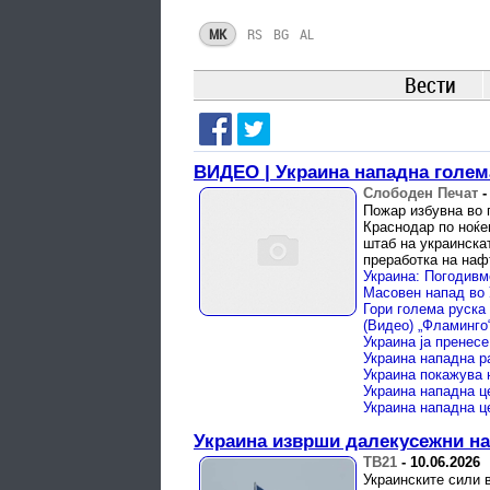
MK
RS
BG
AL
Вести
ВИДЕО | Украина нападна голем
Слободен Печат
Пожар избувна во 
Краснодар по ноќе
штаб на украинскат
преработка на нафта
Украина: Погодивм
Украина нападна р
Украина изврши далекусежни нап
ТВ21
-
10.06.2026
Украинските сили 