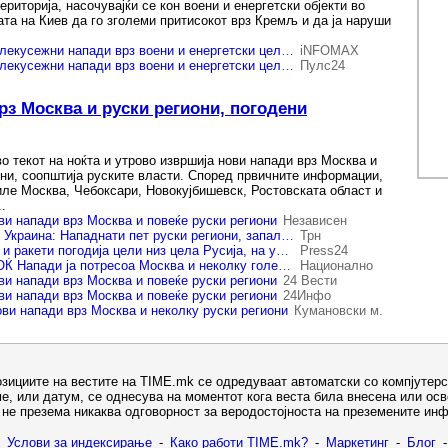
ериторија, насочувајќи се кон воени и енергетски објекти во
ата на Киев да го зголеми притисокот врз Кремљ и да ја наруши
Украина изврши далекусежни напади врз воени и енергетски цели во Русија
iNFOMAX
Украина изврши далекусежни напади врз воени и енергетски цели во Русија
Пулс24
рз Москва и руски региони, погодени
о текот на ноќта и утрово извршија нови напади врз Москва и
они, соопштија руските власти. Според првичните информации,
иле Москва, Чебоксари, Новокујбишевск, Ростовската област и
.
ви напади врз Москва и повеќе руски региони
Независен
Жесток одговор од Украина: Нападнати пет руски региони, запалени резервоари со гориво и фабрики
Трн
Украински дронови и ракети погодија цели низ цела Русија, на удар и Москва
Press24
ЕКСПЛОЗИВНА НОЌ Напади ја потресоа Москва и неколку големи градови
Национално
ви напади врз Москва и повеќе руски региони
24 Вести
ви напади врз Москва и повеќе руски региони
24Инфо
ови напади врз Москва и неколку руски региони
Кумановски м.
озициите на вестите на TIME.mk се одредуваат автоматски со компјутерс
е, или датум, се однесува на моментот кога веста била внесена или ос
не презема никаква одговорност за веродостојноста на преземените ин
Услови за индексирање
-
Како работи TIME.mk?
-
Маркетинг
-
Блог
-