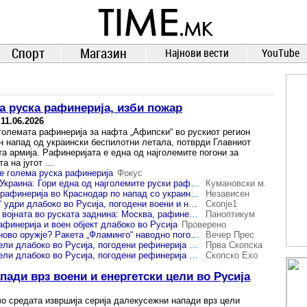
TIME.mk
ВЕСТИ
NEWS
Спорт
Магазин
Најнови вести
YouTube
а руска рафинерија, изби пожар
-
11.06.2026
големата рафинерија за нафта „Афипски“ во рускиот регион
н напад од украински беспилотни летала, потврди Главниот
а армија. Рафинеријата е една од најголемите погони за
 на југот ...
е голема руска рафинерија
Фокус
Масовен напад во Украина: Гори една од најголемите руски рафинерии, оштетени клучни мостови кон Крим (ВИДЕО)
Кумановски м.
Гори голема руска рафинерија во Краснодар по напад со украински дрон
Независен
(Видео) „Фламинго“ удри длабоко во Русија, погодени воени и нафтени цели
Скопје1
Украина ја пренесе војната во руската заднина: Москва, рафинерии и воени погони под притисок
Паноптикум
афинерија и воен објект длабоко во Русија
Проверено
Украина покажува ново оружје? Ракета „Фламинго“ наводно погодила воена цел во Русија/ВИДЕО
Вечер Прес
Украина нападна цели длабоко во Русија, погодени рефинерија и воен погон
Прва Скопска
Украина нападна цели длабоко во Русија, погодени рефинерија и воен погон
Скопско Ехо
ади врз воени и енергетски цели во Русија
во средата извршија серија далекусежни напади врз цели