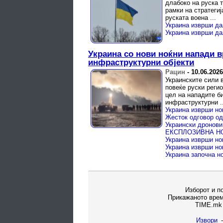
длабоко на руска т
рамки на стратегиј
руската воена ...
Украина со нови ноќни напади в
инфраструктурни објекти
Рацин
-
10.06.2026
Украинските сили в
повеќе руски реги
цел на нападите б
инфраструктурни ..
Украина изврши но
Украина изврши но
Украина изврши но
Украина започна н
Изборот и п
Прикажаното врем
TIME.mk 
Извори
-