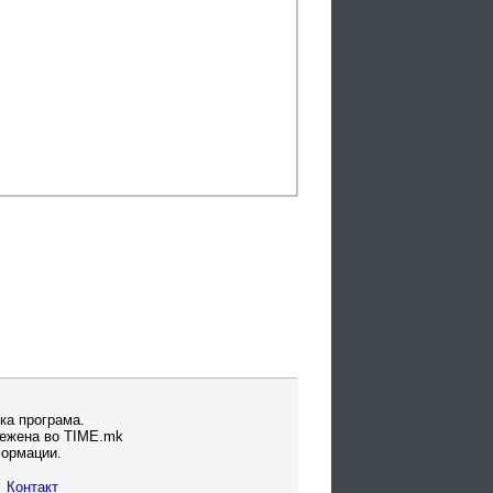
ка програма.
вежена во TIME.mk
формации.
Контакт