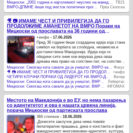
Мицкоски: „2001 година е најголемиот неуспех на македонската политика, тоа не требаше да се случи”!
ТВ21
ВМРО-ДПМНЕ беше под жесток политички прогон, но денес е посилна од кога било, кажа Мицкоски од Струмица
Прва Скопска
🎥 📷 ИМАМЕ ЧЕСТ И ПРИВИЛЕГИЈА ДА ГО
ПРОДОЛЖИМЕ АМАНЕТОТ НА ВМРО Пораки на
Мицкоски од прославата на 36 години од
основањето на ВМРО-ДПМНЕ
+инфо
-
17.06.2026
Пред 36 години беше создадена идеја која стана
симбол на борбата за слободна, независна и
достоинствена Македонија. Идеја која ги
обедини сите оние кои веруваа дека оваа
држава има право на сопствен пат, на сопствен
глас и на сопствена иднина.
Мицкоски: Секогаш кога сакале да ја уништат, ВМРО како чувар на Македонија се враќала посилна
Фокус
🎥 📷 ИМАМЕ ЧЕСТ И ПРИВИЛЕГИЈА ДА ГО ПРОДОЛЖИМЕ АМАНЕТОТ НА ВМРО Мицкоски од прославата на 36 години од основањето на ВМРО-ДПМНЕ
+инфо
ЧЕТИРИ КЛУЧНИ ПОРАКИ ОД ЛИДЕРОТ НА ВМРО-ДПМНЕ НА 36-ТИОТ РОДЕНДЕН НА ПАРТИЈАТА: Дали ќе бидеме сведоци на времето или творци на времето?
Вечер
Мицкоски: Секогаш кога сакале да ја уништат, ВМРО како чувар на Македонија се враќала посилна
Либертас
Мицкоски: Секогаш кога сакале да ја уништат, ВМРО како чувар на Македонија се враќала посилна
iNFOMAX
Местото на Македонија е во ЕУ, но нема пазарења
со идентитетот и ова е нашата црвена линија,
порача Мицкоски од партиската прослава
360 степени
-
18.06.2026
„Донесете заклучок дека нема повеќе
билатерални прашања, дека е константа и факт
македонскиот многувековен идентитет, култура,