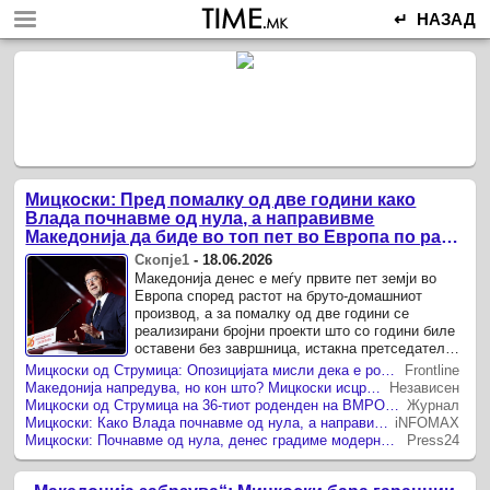
↵ НАЗАД
Мицкоски: Пред помалку од две години како
Влада почнавме од нула, а направивме
Македонија да биде во топ пет во Европа по раст
на БДП
Скопје1
-
18.06.2026
Македонија денес е меѓу првите пет земји во
Европа според растот на бруто-домашниот
производ, а за помалку од две години се
реализирани бројни проекти што со години биле
оставени без завршница, истакна претседателот
на ВМРО-ДПМНЕ и премиер Христијан Мицкоски
Мицкоски од Струмица: Опозицијата мисли дека е родена за власт, а ние сме тука да работиме за народот
Frontline
на одбележувањето на ...
Македонија напредува, но кон што? Мицкоски исцрта црвени линии за ЕУ
Независен
Мицкоски од Струмица на 36-тиот роденден на ВМРО: Идејата за Македонија денес е посилна од било кога
Журнал
Мицкоски: Како Влада почнавме од нула, а направивме Македонија да биде во топ пет во Европа по раст на БДП
iNFOMAX
Мицкоски: Почнавме од нула, денес градиме модерна Македонија
Press24