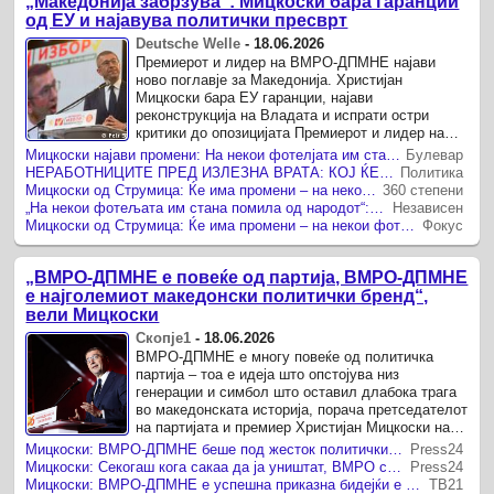
„Македонија забрзува“: Мицкоски бара гаранции
од ЕУ и најавува политички пресврт
Deutsche Welle
-
18.06.2026
Премиерот и лидер на ВМРО-ДПМНЕ најави
ново поглавје за Македонија. Христијан
Мицкоски бара ЕУ гаранции, најави
реконструкција на Владата и испрати остри
критики до опозицијата Премиерот и лидер на
Христијан Мицкоски, од Струмица по повод
Мицкоски најави промени: На некои фотелјата им станала помила од контактот со народот
Булевар
роденденот на партијата порача дека ...
НЕРАБОТНИЦИТЕ ПРЕД ИЗЛЕЗНА ВРАТА: КОЈ ЌЕ ВЛЕЗЕ ВО НОВАТА ПОЛИТИЧКА ПОСТАВА?
Политика
Мицкоски од Струмица: Ќе има промени – на некои фотелјата им станала помила од контактот со народот
360 степени
„На некои фотељата им стана помила од народот“: Мицкоски од утре почнува реконструкција на Владата
Независен
Мицкоски од Струмица: Ќе има промени – на некои фотелјата им станала помила од контактот со народот
Фокус
„ВМРО-ДПМНЕ е повеќе од партија, ВМРО-ДПМНЕ
е најголемиот македонски политички бренд“,
вели Мицкоски
Скопје1
-
18.06.2026
ВМРО-ДПМНЕ е многу повеќе од политичка
партија – тоа е идеја што опстојува низ
генерации и симбол што оставил длабока трага
во македонската историја, порача претседателот
на партијата и премиер Христијан Мицкоски на
одбележувањето на 36-годишнината од
Мицкоски: ВМРО-ДПМНЕ беше под жесток политички прогон, но денес е посилна од кога било
Press24
основањето на ВМРО-ДПМНЕ, ...
Мицкоски: Секогаш кога сакаа да ја уништат, ВМРО се враќаше посилна
Press24
Мицкоски: ВМРО-ДПМНЕ е успешна приказна бидејќи е вградена во темелите на Македонија
ТВ21