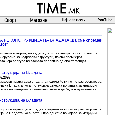
TIME.mk
ВЕСТИ
NEWS
Спорт
Магазин
Најнови вести
YouTube
 РЕКОНСТРУКЦИЈА НА ВЛАДАТА „Да сме спремни
тот“
лушнеме визијата, да видиме дали таа визија се поклопува, па
боруваме за кадровски структури, изјави премиерот
ата која влегува во втората половина од својот мандат
нструкција на Владата
06.2026
цкоски најави дека следната недела ќе ги почне разговорите за
ја на Владата, која, потенцира денеска во изјава за медиуми,
овина на мандатот и политички умно е да биде подготвена на ...
нструкција на Владата
цкоски најави дека следната недела ќе ги почне разговорите за
ја на Владата, која, потенцира денеска во изјава за медиуми,