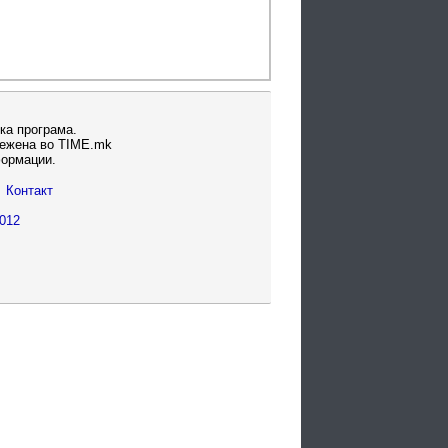
ка програма.
вежена во TIME.mk
формации.
Контакт
012