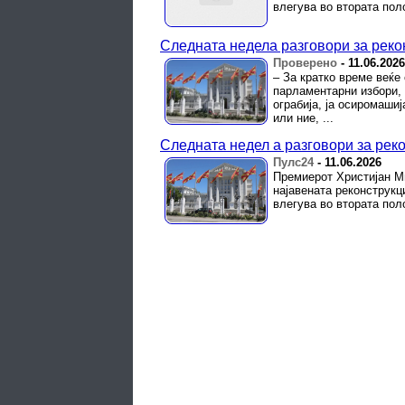
влегува во втората пол
Следната недела разговори за реко
Проверено
-
11.06.2026
– За кратко време веќе
парламентарни избори, 
ограбија, ја осиромашиј
или ние, ...
Следната недел а разговори за рек
Пулс24
-
11.06.2026
Премиерот Христијан Ми
најавената реконструкци
влегува во втората пол