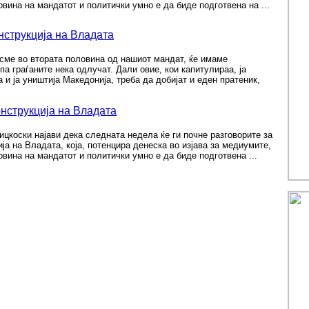
овина на мандатот и политички умно е да биде подготвена на ...
нструкција на Владата
 сме во втората половина од нашиот мандат, ќе имаме
па граѓаните нека одлучат. Дали овие, кои капитулираа, ја
а и ја уништија Македонија, треба да добијат и еден пратеник,
онструкција на Владата
цкоски најави дека следната недела ќе ги почне разговорите за
ја на Владата, која, потенцира денеска во изјава за медиумите,
овина на мандатот и политички умно е да биде подготвена ...