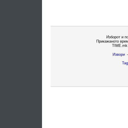
Изборот и п
Прикажаното врем
TIME.mk 
Извори
-
Tag