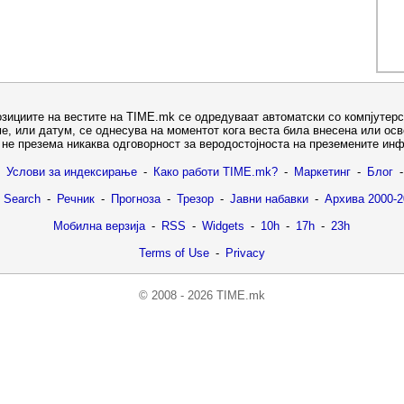
озициите на вестите на TIME.mk се одредуваат автоматски со компјутерс
е, или датум, се однесува на моментот кога веста била внесена или ос
не презема никаква одговорност за веродостојноста на преземените ин
Услови за индексирање
-
Како работи TIME.mk?
-
Маркетинг
-
Блог
-
 Search
-
Речник
-
Прогноза
-
Трезор
-
Јавни набавки
-
Архива 2000-2
Мобилна верзија
-
RSS
-
Widgets
-
10h
-
17h
-
23h
Terms of Use
-
Privacy
© 2008 - 2026 TIME.mk