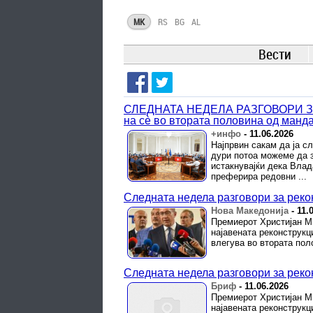
MK
RS
BG
AL
Вести
СЛЕДНАТА НЕДЕЛА РАЗГОВОРИ ЗА
на сè во втората половина од манда
+инфо
-
11.06.2026
Најпрвин сакам да ја с
дури потоа можеме да з
истакнувајќи дека Влад
преферира редовни ...
Следната недела разговори за реко
Нова Македонија
-
11.
Премиерот Христијан Ми
најавената реконструкци
влегува во втората пол
Следната недела разговори за реко
Бриф
-
11.06.2026
Премиерот Христијан Ми
најавената реконструкци