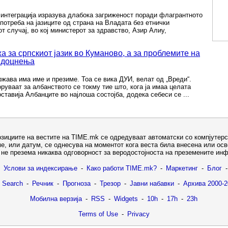
 интеграција изразува длабока загриженост поради флагрантното
потреба на јазиците од страна на Владата без етнички
т случај, во кој министерот за здравство, Азир Алиу,
а за српскиот јазик во Куманово, а за проблемите на
и доцнења
жава има име и презиме. Тоа се вика ДУИ, велат од „Вреди“.
оруваат за албанството се токму тие што, кога ја имаа целата
оставија Албанците во најлоша состојба, додека себеси се ...
озициите на вестите на TIME.mk се одредуваат автоматски со компјутерс
е, или датум, се однесува на моментот кога веста била внесена или ос
не презема никаква одговорност за веродостојноста на преземените ин
Услови за индексирање
-
Како работи TIME.mk?
-
Маркетинг
-
Блог
-
 Search
-
Речник
-
Прогноза
-
Трезор
-
Јавни набавки
-
Архива 2000-2
Мобилна верзија
-
RSS
-
Widgets
-
10h
-
17h
-
23h
Terms of Use
-
Privacy