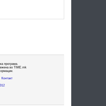
ка програма.
вежена во TIME.mk
формации.
Контакт
012