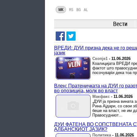
MK
RS
BG
AL
Вести
ВРЕДИ: ДУИ призна дека не го реш
јазик
Скопје1
-
11.06.2026
Коалицијата ВРЕДИ пре
фактот што правосуднио
посочувајќи дека тоа п
Влен: Пратеничката на ДУИ го разо
во опозиција, молк во власт
Макфакс
-
11.06.2026
„ДУИ ја призна вината 
Рина Ајдари, со свои з
беше на власт, не им д
Правосудниот…
ДУИ ФАТЕНА ВО СОПСТВЕНАТА С
АЛБАНСКИОТ ЈАЗИК?
Политика
-
11.06.2026