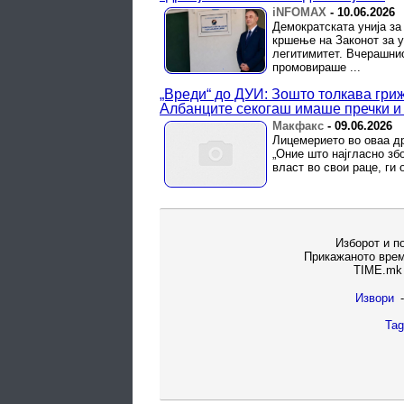
iNFOMAX
-
10.06.2026
Демократската унија за
кршење на Законот за у
легитимитет. Вчерашнио
промовираше ...
„Вреди“ до ДУИ: Зошто толкава гриж
Албанците секогаш имаше пречки 
Макфакс
-
09.06.2026
Лицемерието во оваа др
„Оние што најгласно зб
власт во свои раце, ги 
Изборот и п
Прикажаното врем
TIME.mk 
Извори
-
Tag