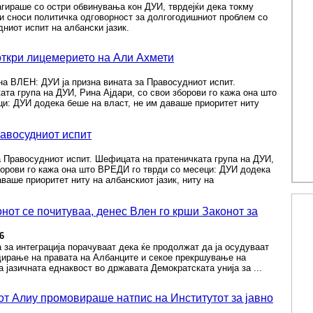
гираше со остри обвинувања кон ДУИ, тврдејќи дека токму
и сноси политичка одговорност за долгогодишниот проблем со
ниот испит на албански јазик.
откри лицемерието на Али Ахмети
на ВЛЕН: ДУИ ја призна вината за Правосудниот испит.
та група на ДУИ, Рина Ајдари, со свои зборови го кажа она што
и: ДУИ додека беше на власт, не им даваше приоритет ниту
авосудниот испит
а Правосудниот испит. Шефицата на пратеничката група на ДУИ,
борови го кажа она што ВРЕДИ го тврди со месеци: ДУИ додека
аваше приоритет ниту на албанскиот јазик, ниту на
нот се почитуваа, денес Влен го крши Законот за
6
 за интеграција порачуваат дека ќе продолжат да ја осудуваат
адирање на правата на Албанците и секое прекршување на
а јазичната еднаквост во државата Демократската унија за ...
т Алиу промовираше натпис на Институтот за јавно