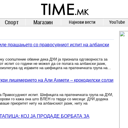
TIME.mk
ВЕСТИ
NEWS
Спорт
Магазин
Најнови вести
YouTube
иле прашањето со правосудниот испит на албански
ку соопштение обвини дека ДУИ ја признала одговорноста за
т испит со години не можел да се полага на албански јазик,
роизлегува од изјавите на шефицата на пратеничката група на…
ткри лицемерието на Али Ахмети – крокодилски солзи
за Правосудниот испит. Шефицата на пратеничката група на ДУИ,
борови го кажа она што ВЛЕН го тврди со месеци: ДУИ додека
аваше приоритет ниту на албанскиот јазик, ниту на
ТАПИЦА: КОЈ ЈА ПРОДАДЕ БОРБАТА ЗА