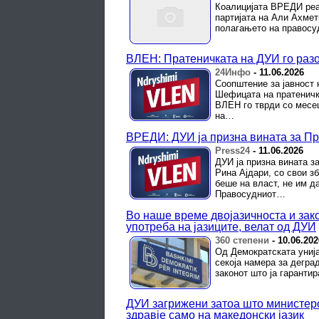
Коалицијата ВРЕДИ реа
партијата на Али Ахмет
полагањето на правосуд
ВЛЕН: Пратеничката на ДУИ го раз
24Инфо
-
11.06.2026
Соопштение за јавност 
Шефицата на пратеничка
ВЛЕН го тврди со месец
на…
ВРЕДИ: ДУИ ја призна вината за Пр
Press24
-
11.06.2026
ДУИ ја призна вината з
Рина Ајдари, со свои з
беше на власт, не им д
Правосудниот…
Во наше време двојазичноста и зако
употреба на јазиците, велат од ДУИ
360 степени
-
10.06.202
Од Демократската унија
секоја намера за дегр
законот што ја гарантир
ДУИ загрижени затоа што министеро
здравје само на македонски јазик