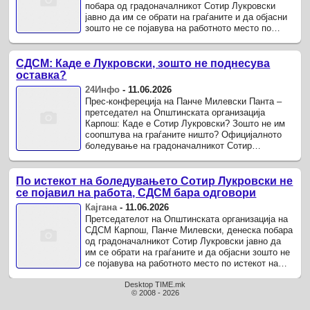
побара од градоначалникот Сотир Лукровски
јавно да им се обрати на граѓаните и да објасни
зошто не се појавува на работното место по
истекот на неговото официјално ...
СДСМ: Каде е Лукровски, зошто не поднесува
оставка?
24Инфо
-
11.06.2026
Прес-конфереција на Панче Милевски Панта –
претседател на Општинската организација
Карпош: Каде е Сотир Лукровски? Зошто не им
соопштува на граѓаните ништо? Официјалното
боледување на градоначалникот Сотир
Лукровски завршило на 29 мај.
По истекот на боледувањето Сотир Лукровски не
се појавил на работа, СДСМ бара одговори
Кајгана
-
11.06.2026
Претседателот на Општинската организација на
СДСМ Карпош, Панче Милевски, денеска побара
од градоначалникот Сотир Лукровски јавно да
им се обрати на граѓаните и да објасни зошто не
се појавува на работното место по истекот на
неговото официјално ...
Desktop TIME.mk
© 2008 - 2026