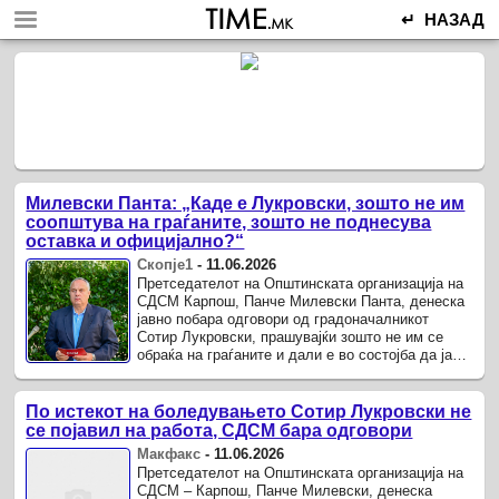
↵ НАЗАД
Милевски Панта: „Каде е Лукровски, зошто не им
соопштува на граѓаните, зошто не поднесува
оставка и официјално?“
Скопје1
-
11.06.2026
Претседателот на Општинската организација на
СДСМ Карпош, Панче Милевски Панта, денеска
јавно побара одговори од градоначалникот
Сотир Лукровски, прашувајќи зошто не им се
обраќа на граѓаните и дали е во состојба да ја
извршува функцијата.
По истекот на боледувањето Сотир Лукровски не
се појавил на работа, СДСМ бара одговори
Макфакс
-
11.06.2026
Претседателот на Општинската организација на
СДСМ – Карпош, Панче Милевски, денеска