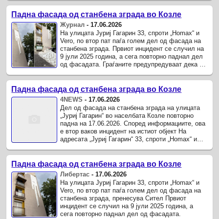
зграда се одронила...
Падна фасада од станбена зграда во Козле
Журнал
-
17.06.2026
На улицата Јуриј Гагарин 33, спроти „Homax“ и
Vero, по втор пат паѓа голем дел од фасада на
станбена зграда. Првиот инцидент се случил на
9 јули 2025 година, а сега повторно паднал дел
од фасадата. Граѓаните предупредуваат дека на
објектот сè уште има оштетен дел кој
претставува ...
Падна фасада од станбена зграда во Козле
4NEWS
-
17.06.2026
Дел од фасада на станбена зграда на улицата
„Јуриј Гагарин“ во населбата Козле повторно
падна на 17.06.2026. Според информациите, ова
е втор ваков инцидент на истиот објект На
адресата „Јуриј Гагарин“ 33, спроти „Homax“ и
Vero, повторно се одрони поголем дел од
фасадата на ...
Падна фасада од станбена зграда во Козле
Либертас
-
17.06.2026
На улицата Јуриј Гагарин 33, спроти „Homax“ и
Vero, по втор пат паѓа голем дел од фасада на
станбена зграда, пренесува Сител Првиот
инцидент се случил на 9 јули 2025 година, а
сега повторно паднал дел од фасадата.