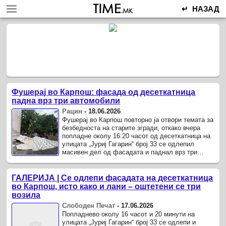
↵ НАЗАД
Фушерај во Карпош: фасада од десеткатница
падна врз три автомобили
Рацин
-
18.06.2026
Фушерај во Карпош повторно ја отвори темата за
безбедноста на старите згради, откако вчера
попладне околу 16:20 часот од десеткатница на
улицата „Јуриј Гагарин“ број 33 се одлепил
масивен дел од фасадата и паднал врз три
паркирани автомобили.
ГАЛЕРИЈА | Се одлепи фасадата на десеткатница
во Карпош, исто како и лани – оштетени се три
возила
Слободен Печат
-
17.06.2026
Попладнево околу 16 часот и 20 минути на
улицата „Јуриј Гагарин“ број 33 се одлепи и