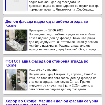
падна масивен дел од фасадата на
десеткатницата по што одронот се сруши врз три
паркирани возила. Читателка на „Слободен
печат“ тврди дека и лани се случило буквално
истото, односно фасадата на ...
Дел од фасада падна од станбена зграда во
Козле
Проверено
-
17.06.2026
Попладнево од станбена зграда во населбата
Козле паднал дел од фасада. Како што јавија
дел од медиумите, оштетени се неколку возила
кои биле паркирани. Фасадата паднала од
зграда на улицата „Јуриј Гагарин“. Ова, според
сведоштва на жителите, е не е првпат да падне
дел од ...
ФОТО: Падна фасада од станбена зграда во
Козле
Press24
-
17.06.2026
На улицата Јуриј Гагарин 33, спроти „Homax“ и
Vero, по втор пат паѓа голем дел од фасада на
станбена зграда, пренесува Сител. Првиот
инцидент се случил на 9 јули 2025 година, а
сега повторно паднал дел од фасадата.
Хорор во Скопје: Масивен дел од фасада се урна