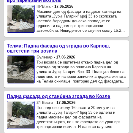
врз паркирани возила!
ПРВ.мк
-
17.06.2026
Масивен дел од фасадата на десеткатница на
улицата „Јуриј Гагарин“ број 33 во скопската
населба Аеродром денеска попладне се
одронил и паднал врз три паркирани
автомобили. Инцидентот се случил околу 16:20
часот, кога големи парчиња од фасадата се
урнале од зградата и ...
Телма: Падна фасада од зграда во Карпош,
оштетени три возила
Булевар
-
17.06.2026
Три возила се оштетени откако падна дел од
фасада од зграда во општина Карпош на
улицата Јуриј Гагарин број 33. Полиција беше на
лице место и направи записник а додека екипата
на Телма снимаше, повторно дел од фасадата
падна врз паркираните автомобили на жителите
на ...
Падна фасада од станбена зграда во Козле
24 Вести
-
17.06.2026
Попладнево околу 16 часот и 20 минути на
улицата „Јуриј Гагарин“ број 33 се одлепи и
падна масивен дел од фасадата на
десеткатницата, по што фасадата се урна врз
три паркирани возила. И лани се случило
буквално истото, односно фасадата на истата