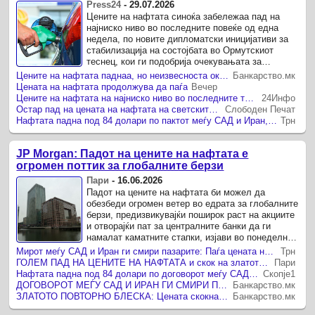
Press24
-
29.07.2026
Цените на нафтата синоќа забележаа пад на
најниско ниво во последните повеќе од една
недела, по новите дипломатски иницијативи за
стабилизација на состојбата во Ормутскиот
теснец, кои ги подобрија очекувањата за
непречено снабдување на глобалните пазари.
Цените на нафтата паднаа, но неизвесноста околу Ормускиот Теснец останува
Банкарство.мк
Цената на нафтата продолжува да паѓа
Вечер
Цените на нафтата на најниско ниво во последните три месеци
24Инфо
Остар пад на цената на нафтата на светските пазари
Слободен Печат
Нафтата падна под 84 долари по пактот меѓу САД и Иран, експертите алармираат дека нормализацијата ќе трае со недели
Трн
JP Morgan: Падот на цените на нафтата е
огромен поттик за глобалните берзи
Пари
-
16.06.2026
Падот на цените на нафтата би можел да
обезбеди огромен ветер во едрата за глобалните
берзи, предизвикувајќи поширок раст на акциите
и отворајќи пат за централните банки да ги
намалат каматните стапки, изјави во понеделник
Карен Ворд, главен пазарен стратег за EMEA во
Мирот меѓу САД и Иран ги смири пазарите: Паѓа цената на нафтата, растат берзите
Трн
JPMorgan ...
ГОЛЕМ ПАД НА ЦЕНИТЕ НА НАФТАТА и скок на златото по веста за прекин на војната меѓу САД и Иран
Пари
Нафтата падна под 84 долари по договорот меѓу САД и Иран
Скопје1
ДОГОВОРОТ МЕЃУ САД И ИРАН ГИ СМИРИ ПАЗАРИТЕ: Нафтата падна за над 4%, инвеститорите повторно го враќаат фокусот кон акциите и берзите
Банкарство.мк
ЗЛАТОТО ПОВТОРНО БЛЕСКА: Цената скокна над 2% по најавата за мировен договор меѓу САД и Иран
Банкарство.мк