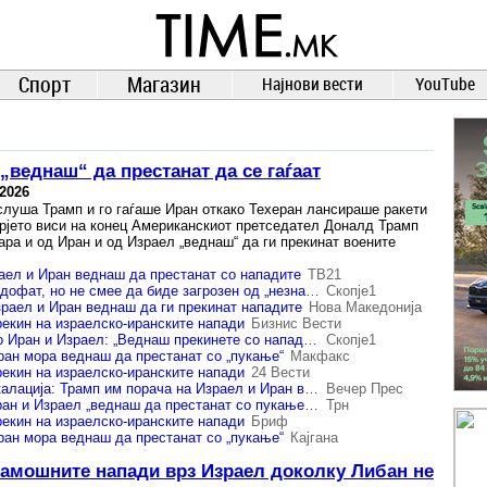
TIME.mk
ВЕСТИ
NEWS
Спорт
Магазин
Најнови вести
YouTube
„веднаш“ да престанат да се гаѓаат
.2026
ослуша Трамп и го гаѓаше Иран откако Техеран лансираше ракети
рјето виси на конец Американскиот претседател Доналд Трамп
ара и од Иран и од Израел „веднаш“ да ги прекинат воените
аел и Иран веднаш да престанат со нападите
ТВ21
Трамп: Мирот е на дофат, но не смее да биде загрозен од „незнаење или глупост“
Скопје1
зраел и Иран веднаш да ги прекинат нападите
Нова Македонија
рекин на израелско-иранските напади
Бизнис Вести
Трамп со порака до Иран и Израел: „Веднаш прекинете со нападите“
Скопје1
ран мора веднаш да престанат со „пукање“
Макфакс
рекин на израелско-иранските напади
24 Вести
Закана од нова ескалација: Трамп им порача на Израел и Иран веднаш да престанат со нападите
Вечер Прес
Трамп ги повика Иран и Израел „веднаш да престанат со пукањето“
Трн
рекин на израелско-иранските напади
Бриф
ран мора веднаш да престанат со „пукање“
Кајгана
тамошните напади врз Израел доколку Либан не