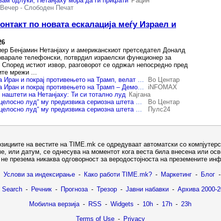
вам одлуки, Нетанјаху мора да ги прифати
Рацин
Вечер
-
Слободен Печат
онтакт по новата ескалација меѓу Израел и
26
ер Бенјамин Нетанјаху и американскиот претседател Доналд
оварале телефонски, потврдил израелски функционер за
с. Според истиот извор, разговорот се одржал непосредно пред
те мрежи ...
Израел возвраќа на Иран и покрај противењето на Трамп, велат демократите: „Ова е понижување за американската моќ“
Во Центар
Израел возвраќа на Иран и покрај противењето на Трамп – Демократите велат: „Ова е понижување за американската моќ“
iNFOMAX
 наштети на Нетанјаху: Ти си тотално луд
Кајгана
Трамповото „Ти си целосно луд“ му предизвика сериозна штета на Нетанјаху: „Работите сега се многу јавни“
Во Центар
Трамповото „Ти си целосно луд“ му предизвика сериозна штета на Нетанјаху: „Работите сега се многу јавни“
Пулс24
озициите на вестите на TIME.mk се одредуваат автоматски со компјутерс
е, или датум, се однесува на моментот кога веста била внесена или ос
не презема никаква одговорност за веродостојноста на преземените ин
Услови за индексирање
-
Како работи TIME.mk?
-
Маркетинг
-
Блог
-
 Search
-
Речник
-
Прогноза
-
Трезор
-
Јавни набавки
-
Архива 2000-2
Мобилна верзија
-
RSS
-
Widgets
-
10h
-
17h
-
23h
Terms of Use
-
Privacy