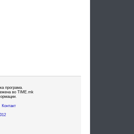
ка програма.
вежена во TIME.mk
формации.
Контакт
012