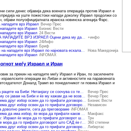
ни сили денес објавија дека воената операција против Израел е
упредија на уште пожестоки напади доколку Израел продолжи со
н, објави полуофицијалната иранска новинска агенција Фарс.
а нападите врз Израел
Вечер Прес
 нападите врз Израел
Бизнис Вести
 нападите врз Израел
24 Вести
ИРАН ГИ ПРЕКИНА НАПАДИТЕ ВРЗ ИЗРАЕЛ Оцени дека му дал доволно „болен одговор“ за нападите врз Либан
+инфо
 нападите врз Израел
24Инфо
 нападите врз Израел
Бриф
Иран објави прекин на нападите врз Израел по најновата ескалација
Нова Македонија
 нападите врз Израел
iNFOMAX
 огнот меѓу Израел и Иран
повик за прекин на нападите меѓу Израел и Иран, по засилените
о израелските операции во Либан и активностите на паравоената
етседателот Доналд Трамп во понеделникот ги повика Израел и
Трамп му ги врзува рацете на Биби: Нетанјаху се соочува со тежок, речиси невозможен избор
Вечер Прес
Трамп: Веднаш ќе му се јавам на Биби и ќе му кажам да не возвраќа на Иран, не сакам договорот да пропадне
Вечер Прес
Трамп: Нетанјаху нема друг избор освен да го прифати договорот со Иран
Бизнис Вести
Трамп: Нетанјаху нема друг избор освен да го прифати договорот со Иран
Независен
а доволно ракети, сега да преговораме
iNFOMAX
Трамп: Нетанјаху нема да има избор, ќе мора да прифати каков било договор со Иран
Макфакс
Трамп до Нетанјаху: Израел ќе мора да го прифати договорот што САД ќе го постигнат со Иран
Трн
Трамп: Нетанјаху ќе мора да го прифати договорот што САД ќе го постигнат со Иран
360 степени
Трамп: Нетанјаху нема друг избор освен да го прифати договорот со Иран
Либертас