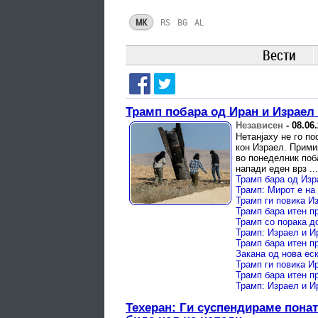
MK
RS
BG
AL
Вести
Трамп побара од Иран и Израел 
Независен
-
08.06
Нетанјаху не го п
кон Израел. Прими
во понеделник поб
напади еден врз ...
Трамп бара од Изр
Трамп ги повика И
Трамп бара итен п
Трамп: Израел и И
Трамп бара итен п
Трамп бара итен п
Трамп: Израел и И
Техеран: Ги суспендираме пона