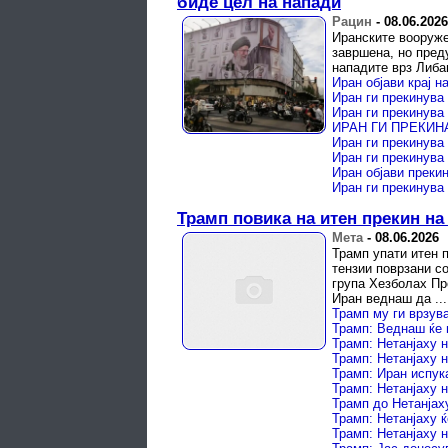
биде цел на напади
Рацин
-
08.06.2026
Иранските вооруже
завршена, но пред
нападите врз Либа
Иран објави крај н
Иран ги прекинува
Иран ги прекинува
Иран ги прекинува
Иран ги прекинува
Иран ги прекинува
Трамп повика на итен прекин на
Мета
-
08.06.2026
Трамп упати итен 
тензии поврзани с
група Хезболах Пр
Иран веднаш да ...
Трамп: Иран испук