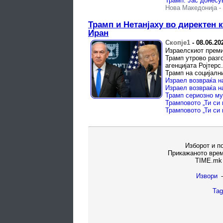
Трамп: Јас донесу
Нова Македонија
-
Трамп и Нетанјаху во директен к
Иран
Скопје1
-
08.06.20
Израелскиот преми
Трамп утрово разг
агенцијата Ројтер
Трамп на социјални
Трамп сериозно му
Изборот и п
Прикажаното врем
TIME.mk 
Извори
-
Tag