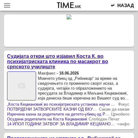
↵ НАЗАД
Судијата откри што изјавил Коста К. во
психијатриската клиника по масакрот во
српското училиште
Макфакс
-
18.06.2026
Момчето убиец од „Рибникар“ за време на
сведочењето го променило својот исказ, а
судијата, читајќи го образложението на
пресудата за Владимир и Миљана Кецмановиќ,
која денеска беше изречена во Вишиот суд во
Белград, открил дека Коста К.
„Коста Кецмановиќ во психијатриската установа научи да покажува емоции, почна да верува во Бог и побара да се исповеда“
Фокус
ПОТВРДЕНИ ЗАТВОРСКИТЕ КАЗНИ ОД ВКУПНО 17,5 ГОДИНИ ЗА РОДИТЕЛИТЕ НА ДЕТЕТО КОЕ ИЗВРШИ МАСАКР ВО ОСНОВНО ШКОЛО ВО БЕЛГРАД
Сакам да кажам
Изречена казна за родителите на детето-убиец од Рибникар: 14 години и 6 месеци за таткото, 2 години и 11 месеци за мајката
Црнобело
Осудени родителите на Коста Кецмановиќ
Слободен Печат
14 ИПОЛ ГОДИНИ ЗАТВОР ЗА ВЛАДИМИР КЕЦМАНОВИЌ, 2 ГОДИНИ И 11 МЕСЕЦИ ЗА МИЉАНА Осудени родителите на детето убиец од училиштето „Рибникар“
+инфо