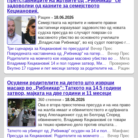
Претставниците на жртвите од „Рибникар“ се
задоволни од казните за семејството
Кецмановиќ.
Рацин
-
18.06.2026
Семејствата на жртвите и нивните правни
застапници изразуваат задоволство од новата
судска пресуда во случајот поврзан со
масовното убиство во основното училиште
„Владислав Рибникар“, во кој судот повторно ги
разгледуваше одговорностите на родителите на
Три сценарија за Кецмановиќ по пресудата!
Вечер Прес
момчето-убиец, Владимир и ...
Повредената наставничка од „Рибникар“ на патерици дојде на изрекувањето на пресудата за Кецмановиќ
Вечер Прес
Родителите на момчето кое изврши масовно убиство во „Рибникар“ беа осудени на затворски казни од вкупно 17.5 години
Мета
Владимир Кецмановиќ 14 и пол години затвор, Миљана Кецмановиќ речиси три години (ДПЛ)
Проверено
Вкупно 17 години и пет месеци затвор за родителите на К.К. од „Рибникар“
Рацин
Осудени родителите на детето што изврши
масакр во „Рибникар“: Таткото на 14,5 години
затвор, мајката на две години и 11 месеци
360 степени
-
18.06.2026
Ова е втора првостепена пресуда и на неа право
на жалба имаат и обвинителството и одбраната
пред Апелациониот суд во Белград Според
обвинението, Владимир Кецмановиќ се товари
за тешко кривично дело против општата
сигурност и занемарување и злоупотреба на
Таткото на убиецот од „Рибникар“ осуден на 14 и пол години затвор, а мајката на две години и 11 месеци
Макфакс
малолетно лице, додека ...
Пресуда за Кецмановиќ: Родителите на момчето убиец од „Рибникар“ одат во затвор
Вечер Прес