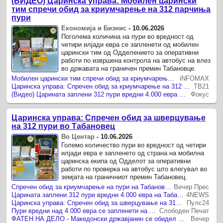
(ВИДЕО) Царинска управа: Мобилен царински
тим спречи обид за криумчарење на 312 парчиња
пури
Економија и Бизнис
-
10.06.2026
Поголема количина на пури во вредност од
четири илјади евра се запленети од мобилен
царински тим од Одделението за оперативни
работи по извршена контрола на автобус на влез
во државата на граничен премин Табановце.
Мобилен царински тим спречи обид за криумчарење на 312 парчиња пури
iNFOMAX
Царинска управа: Спречен обид за криумчарење на 312 парчиња пури на Табановце
ТВ21
(Видео) Царината заплени 312 пури вредни 4.000 евра на Табановце – поднесена кривична пријава
Фокус
Царинска управа: Спречен обид за шверцување
на 312 пури во Табановец
Во Центар
-
10.06.2026
Големо количество пури во вредност од четири
илјади евра е запленето од страна на мобилна
царинска екипа од Одделот за оперативни
работи по проверка на автобус што влегувал во
земјата на граничниот премин Табановец.
Спречен обид за криумчарење на пури на Табановце
Вечер Прес
Царината заплени 312 пури вредни 4.000 евра на Табановце – поднесена кривична пријава
4NEWS
Царинска управа: Спречен обид за шверцување на 312 пури во Табановец
Пулс24
Пури вредни над 4.000 евра се запленети на „Табановце“
Слободен Печат
ФАТЕН НА ДЕЛО - Македонски државјанин се обидел да прокриумчари стотици пури преку Табановце
Вечер