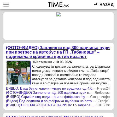
↵ НАЗАД
(ФОТО+ВИДЕО) Запленети над 300 парчиња пури
при претрес на автобус на ГП „Табановце“ –
поднесена е кривична против возачот
360 степени
-
10.06.2026
Споделувајќи детали за заплената, од Царината
велат дека нивниот мобилен тим на „Табановце“
поради основано сомневање го издвоил
автобусот за детална контрола и под седиштата,
како и во фабричка празнина пронашол вкупно
312 парчиња пури од различни ...
ВИДЕО: Вака беа откриени пурите во вредност од 4.000 евра – Царината со детали за заплената
Press24
(ФОТО+ВИДЕО) Запленети над 300 парчиња пури при претрес на автобус на ГП „Табановце“ – поднесена е кривична против возачот
Либертас
(ВИДЕО) Скриени под седишта и во фабричка шуплина на автобус - Царина спречи шверц на поголем број пури на „Табановце“
Скопје инфо
(Видео) Под седишта и во фабричка шуплина на автобус криел стотици пури: Царината откри шверц на Табановце
Скопје1
(ВИДЕО) ГОЛЕМА АКЦИЈА НА ЦАРИНА: Го запреле автобусот поради сомнеж, а потоа откриле што било скриено под седиштата!
ПРВ.мк