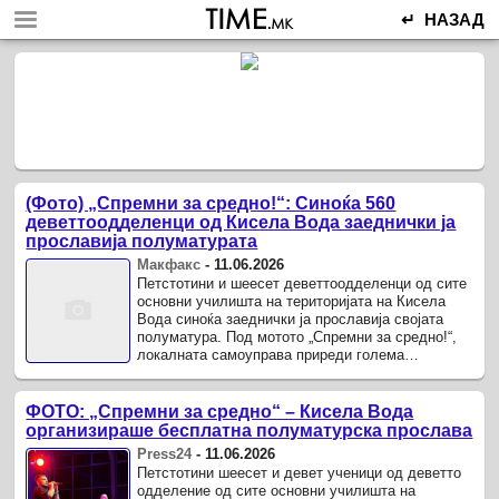
↵ НАЗАД
(Фото) „Спремни за средно!“: Синоќа 560
деветтоодделенци од Кисела Вода заеднички ја
прославија полуматурата
Макфакс
-
11.06.2026
Петстотини и шеесет деветтоодделенци од сите
основни училишта на територијата на Кисела
Вода синоќа заеднички ја прославија својата
полуматура. Под мотото „Спремни за средно!“,
локалната самоуправа приреди голема
бесплатна забава, одбележувајќи го ...
ФОТО: „Спремни за средно“ – Кисела Вода
организираше бесплатна полуматурска прослава
Press24
-
11.06.2026
Петстотини шеесет и девет ученици од деветто
одделение од сите основни училишта на