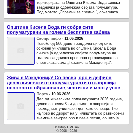
територијата на Општина Кисела Вода синоќа
заеднички ја одбележаа својата полуматура.
Под мотото „Спремни за средно!“, локалната
самоуправа организираше бесплатна ...
Општина Кисела Вода ги собра сите
полуматурани на голема бесплатна забава
Скопје инфо
-
11.06.2026
Повеќе од 560 деветтоодделенци од сите
основни училишта во општина Кисела Вода
синоќа ја одбележаа својата полуматура на
голема заедничка прослава организирана во
спортската сала „Независна Македонија“.
Жива е Македонија! Со песна, оро и дефиле
денес кичевските полуматуранти го завршија
основното образование, честитки и многу успех
понатаму!
Порта
-
10.06.2026
Дел од кичевските полуматуранти 2026 година,
денес со веселба и дефиле го завршија и
последниот училишен ден како основци. Тие
најпрво во дворот на училиштата со развиорени
знамиња заиграа оро и пееја песни, со што ја
заокружија нивната дружба од ...
Desktop TIME.mk
© 2008 - 2026