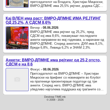
претседателот на Владата, Христијан Мицкоски,
ВМРО-ДПМНЕ има 25,5% рејтинг, додека СДСМ
8,6% од вкупниот број на испитаници.
Кај ВЛЕН има раст: ВМРО-ДПМНЕ ИМА РЕЈТИНГ
ОД 25,2%, А СДСМ 8,6%
Вечер
-
08.06.2026
ВМРО-ДПМНЕ има рејтинг од 25,2%, пред
СДСМ кој има 8,6%, покажуваат последните
анкети направени во мај годинава, а нарачани од
ВМРО-ДПМНЕ. Според анкетите, ДУИ има 8,1%,
Вреди 6,8%, Левица 6,2% и ЗНАМ 2,3%.
Анкети: ВМРО-ДПМНЕ има рејтинг од 25,2 отсто,
СДСМ е на 8,6
Фокус
-
08.06.2026
Претседателот на ВМРО-ДПМНЕ – Христијан
Мицкоски на брифинг со новинарите во Клубот
на пратеници презентираше податоци од три
анкети. Според него, ВМРО-ДПМНЕ има
убедливо најголема поддршка кај граѓаните со
рејтинг од 25,2 проценти од вкупниот број ...
Desktop TIME.mk
© 2008 - 2026