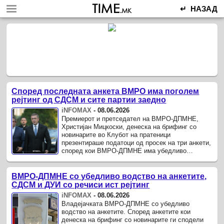
↵ НАЗАД
Според последната анкета ВМРО има поголем
рејтинг од СДСМ и сите партии заедно
iNFOMAX
-
08.06.2026
Премиерот и претседател на ВМРО-ДПМНЕ,
Христијан Мицкоски, денеска на брифинг со
новинарите во Клубот на пратеници
презентираше податоци од просек на три анкети,
според кои ВМРО-ДПМНЕ има убедливо
најголема поддршка кај граѓаните.
ВМРО-ДПМНЕ со убедливо водство на анкетите,
СДСМ и ДУИ со речиси ист рејтинг
iNFOMAX
-
08.06.2026
Владејачката ВМРО-ДПМНЕ со убедливо
водство на анкетите. Според анкетите кои
денеска на брифинг со новинарите ги сподели