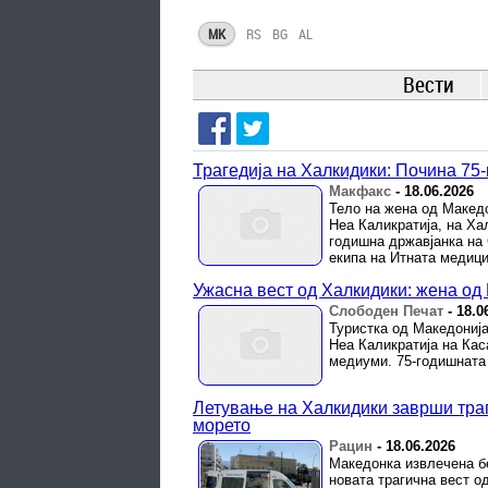
MK
RS
BG
AL
Вести
Трагедија на Халкидики: Почина 75
Макфакс
-
18.06.2026
Тело на жена од Македо
Неа Каликратија, на Ха
годишна државјанка на 
екипа на Итната медицин
Ужасна вест од Халкидики: жена од 
Слободен Печат
-
18.0
Туристка од Македонија
Неа Каликратија на Кас
медиуми. 75-годишната 
Летување на Халкидики заврши траг
морето
Рацин
-
18.06.2026
Македонка извлечена бе
новата трагична вест о