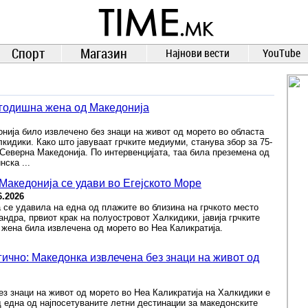
TIME.mk
ВЕСТИ
NEWS
Спорт
Магазин
Најнови вести
YouTube
-годишна жена од Македонија
нија било извлечено без знаци на живот од морето во областа
лкидики. Како што јавуваат грчките медиуми, станува збор за 75-
Северна Македонија. По интервенцијата, таа била преземена од
ска ...
Македонија се удави во Егејското Море
6.2026
 се удавила на една од плажите во близина на грчкото место
андра, првиот крак на полуостровот Халкидики, јавија грчките
жена била извлечена од морето во Неа Каликратија.
ично: Македонка извлечена без знаци на живот од
з знаци на живот од морето во Неа Каликратија на Халкидики е
д една од најпосетуваните летни дестинации за македонските