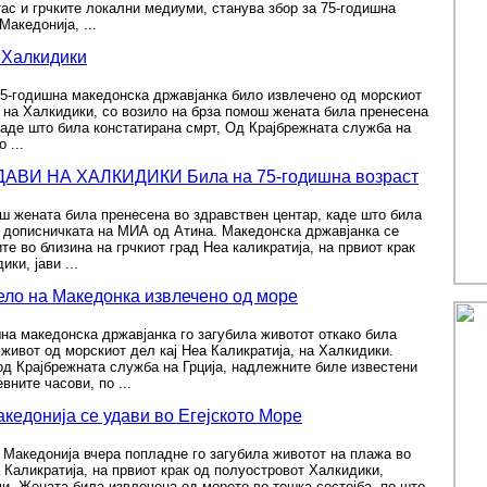
ас и грчките локални медиуми, станува збор за 75-годишна
Македонија, ...
 Халкидики
75-годишна македонска државјанка било извлечено од морскиот
 на Халкидики, со возило на брза помош жената била пренесена
каде што била констатирана смрт, Од Крајбрежната служба на
 ...
ВИ НА ХАЛКИДИКИ Била на 75-годишна возраст
ш жената била пренесена во здравствен центар, каде што била
и дописничката на МИА од Атина. Македонска државјанка се
те во близина на грчкиот град Неа каликратија, на првиот крак
ки, јави ...
тело на Македонка извлечено од море
а македонска државјанка го загубила животот откако била
 живот од морскиот дел кај Неа Каликратија, на Халкидики.
д Крајбрежната служба на Грција, надлежните биле известени
вните часови, по ...
кедонија се удави во Егејското Море
 Македонија вчера попладне го загубила животот на плажа во
 Каликратија, на првиот крак од полуостровот Халкидики,
ми. Жената била извлечена од морето во тешка состојба, по што