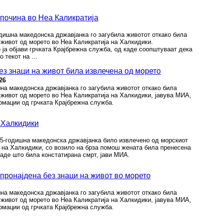
 почина во Неа Каликратија
дишна македонска државјанка го загубила животот откако била
 живот од морето во Неа Каликратија на Халкидики.
ја објави грчката Крајбрежна служба, од каде соопштуваат дека
 текот на ...
ез знаци на живот била извлечена од морето
26
а македонска државјанка го загубила животот откако била
 живот од морето во Неа Каликратија на Халкидики, јавува МИА,
рмации од грчката Крајбрежна служба.
 Халкидики
75-годишна македонска државјанка било извлечено од морскиот
 на Халкидики, со возило на брза помош жената била пренесена
каде што била констатирана смрт, јави МИА.
 пронајдена без знаци на живот во морето
а македонска државјанка го загубила животот откако била
 живот од морето во Неа Каликратија на Халкидики, јавува МИА,
рмации од грчката Крајбрежна служба.