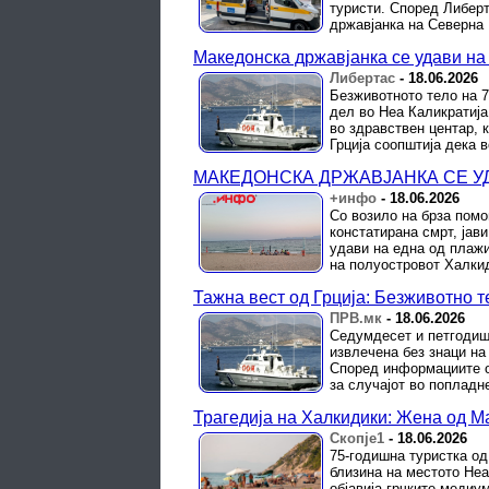
туристи. Според Либерт
државјанка на Северна 
Македонска државјанка се удави на
Либертас
-
18.06.2026
Безживотното тело на 
дел во Неа Каликратија
во здравствен центар, 
Грција соопштија дека во
МАКЕДОНСКА ДРЖАВЈАНКА СЕ УДА
+инфо
-
18.06.2026
Со возило на брза помо
констатирана смрт, јав
удави на една од плажи
на полуостровот Халкиди
Тажна вест од Грција: Безживотно 
ПРВ.мк
-
18.06.2026
Седумдесет и петгодишн
извлечена без знаци на
Според информациите о
за случајот во попладне
Трагедија на Халкидики: Жена од Ма
Скопје1
-
18.06.2026
75-годишна туристка од
близина на местото Неа
објавија грчките медиу