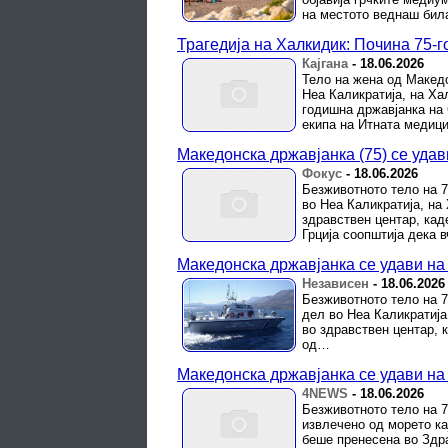
на местото веднаш била
Трагедија на Халкидик: Почина 75-
Кајгана
-
18.06.2026
Тело на жена од Македо
Неа Каликратија, на Ха
годишна државјанка на 
екипа на Итната медицин
Македонска државјанка (75) се удав
Фокус
-
18.06.2026
Безживотното тело на 
во Неа Каликратија, на
здравствен центар, кад
Грција соопштија дека вч
Македонска државјанка се удави на
Независен
-
18.06.2026
Безживотното тело на 
дел во Неа Каликратија
во здравствен центар, 
од…
Македонска државјанка се удави на
4NEWS
-
18.06.2026
Безживотното тело на 
извлечено од морето ка
беше пренесена во Здра