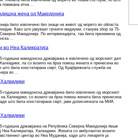
 повикана итна ...
годишна жена од Македонија
нија било извлечено без знаци на живот од морето во областа
лкидик. Како што јавуваат грчките медиуми, станува збор за 75-
Северна Македонија. По интервенцијата, таа била преземена од
ска ...
и во Неа Каликратија
75-годишна македонска државјанка е извлечено од морскиот дел
 Халкидики, па со возило на брза помош жената е пренесена во
е што била констатирана смрт, Од Крајбрежната служба на
ера во ...
 Халкидики
75-годишна македонска државјанка било извлечено од морскиот
 на Халкидики, со возило на брза помош жената била пренесена
каде што била констатирана смрт, јави дописничката на МИА
 Халкидики
75-годишна државјанка на Република Северна Македонија беше
ј Неа Каликратија, Халкидики. Жената со амбулантно возило
вствениот центар во Неа Муданија, каде што лекарите ја