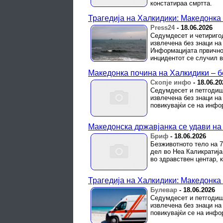
констатираа смртта.
Трагедија на Халкидики: Македонка
Press24
-
18.06.2026
Седумдесет и четириго
извлечена без знаци на
Информацијата првично 
инцидентот се случил во
Македонка почина на Халкидики – б
Скопје инфо
-
18.06.20
Седумдесет и петгодишн
извлечена без знаци на
повикувајќи се на инфо
Македонска државјанка се удави на
Бриф
-
18.06.2026
Безживотното тело на 
дел во Неа Каликратија
во здравствен центар, 
Трагедија на Халкидики: Македонка
Булевар
-
18.06.2026
Седумдесет и петгодишн
извлечена без знаци на
повикувајќи се на инфо