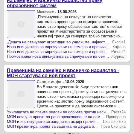
на семејно и врсничко насилство преку
образовниот систем
Макфакс
-
18.06.2026
„Прекинување на циклусот на насилство –
системска превенција на семејно и врсничко
насилство преку образовниот систем“ е новиот
проект на Министерството за образование и
наука кој треба да генерира трајно системско
решение за превенција на семејно насилство врз
„Децата не стануваат агресивни во училиште, најчесто агресијата ја носат од дома“, вели Јаневска
Скопје1
деца преку ...
Нова иницијатива за спречување на семејно и врсничко насилство преку образовниот систем
Кајгана
Нова иницијатива за спречување на семејно и врсничко насилство преку образовниот систем
Press24
Промовирана нова иницијатива за спречување на семејно и врсничко насилство преку образовниот систем
Журнал
Превенција на семејно и врсничко насилство -
МОН стартува со нов проект
Скопје инфо
-
18.06.2026
Во Владата денеска ќе биде претставен нов
национален проект „Прекинување на циклусот на
насилство – системска превенција на семејно и
врсничко насилство преку образовниот систем“.
Целта на проектот е да развие системски и
одржлив механизам за рано препознавање,
Училиштата во првите редови во борбата против насилството – Поддршка и заштита за децата преку нов национален проект
Press24
превенција и ...
МОН почнува проект за рано препознавање на семејно насилство врз деца
Проверено
МОН и институциите со заедничка акција против семејното насилство
Скопско Ехо
МОН презентира проект за заштита на децата од семејно насилство
Прва Скопска