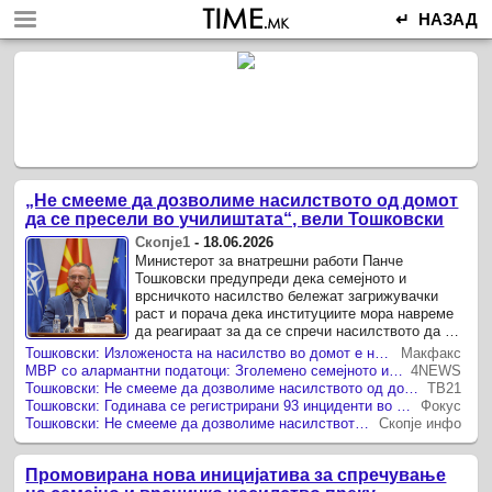
↵ НАЗАД
„Не смееме да дозволиме насилството од домот
да се пресели во училиштата“, вели Тошковски
Скопје1
-
18.06.2026
Министерот за внатрешни работи Панче
Тошковски предупреди дека семејното и
врсничкото насилство бележат загрижувачки
раст и порача дека институциите мора навреме
да реагираат за да се спречи насилството да се
пренесува од домот во училиштата.
Тошковски: Изложеноста на насилство во домот е најголем ризик-фактор за подоцнежно агресивно однесување кај децата
Макфакс
МВР со алармантни податоци: Зголемено семејното и врсничкото насилство кај децата
4NEWS
Тошковски: Не смееме да дозволиме насилството од домот да се пресели во училиштата!
ТВ21
Тошковски: Годинава се регистрирани 93 инциденти во 64 училишта
Фокус
Тошковски: Не смееме да дозволиме насилството од домот да се пресели во училиштата, тоа мора да се препознае и спречи
Скопје инфо
Промовирана нова иницијатива за спречување