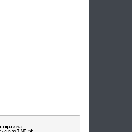
ка програма.
вежена во TIME.mk