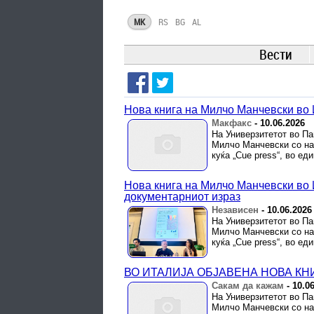
MK
RS
BG
AL
Вести
Нова книга на Милчо Манчевски во 
Макфакс
-
10.06.2026
На Универзитетот во Па
Милчо Манчевски со нас
куќа „Cue press“, во ед
Нова книга на Милчо Манчевски во И
документарниот израз
Независен
-
10.06.2026
На Универзитетот во Па
Милчо Манчевски со нас
куќа „Cue press“, во ед
ВО ИТАЛИЈА ОБЈАВЕНА НОВА КН
Сакам да кажам
-
10.0
На Универзитетот во Па
Милчо Манчевски со на