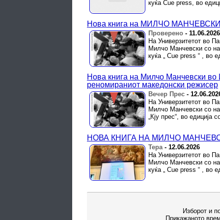
куќа Cue press, во едиц
Нoва книга на МИЛЧО МАНЧЕВСК
Проверено
-
11.06.2026
На Универзитетот во Па
Милчо Манчевски со насл
куќа „ Cue press “ , во 
Нова книга на Милчо Манчевски во 
реномираниот македонски режисер
Вечер Прес
-
12.06.202
На Универзитетот во Па
Милчо Манчевски со нас
„Кју прес“, во едиција 
НОВА КНИГА НА МИЛЧО МАНЧЕВ
Тера
-
12.06.2026
На Универзитетот во Па
Милчо Манчевски со насл
куќа „ Cue press “ , во 
Изборот и п
Прикажаното врем