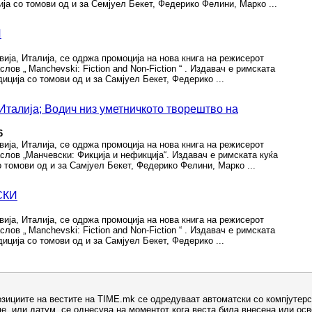
ија со томови од и за Семјуел Бекет, Федерико Фелини, Марко ...
И
вија, Италија, се одржа промоција на нова книга на режисерот
ов „ Manchevski: Fiction and Non-Fiction “ . Издавач е римската
едиција со томови од и за Самјуел Бекет, Федерико ...
Италија; Водич низ уметничкото творештво на
6
вија, Италија, се одржа промоција на нова книга на режисерот
лов „Манчевски: Фикција и нефикција“. Издавач е римската куќа
со томови од и за Самјуел Бекет, Федерико Фелини, Марко ...
СКИ
вија, Италија, се одржа промоција на нова книга на режисерот
ов „ Manchevski: Fiction and Non-Fiction “ . Издавач е римската
едиција со томови од и за Самјуел Бекет, Федерико ...
озициите на вестите на TIME.mk се одредуваат автоматски со компјутерс
е, или датум, се однесува на моментот кога веста била внесена или ос