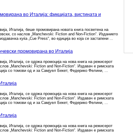
мовирана во Италија: фикцијата, вистината и
вија, Италија, беше промовирана новата книга посветена на
ски, со наслов „Manchevski: Fiction and Non-Fiction“. Изданието
издавачка куќа „Cue Press“, во едиција во која се застапени ...
нчевски промовирана во Италија
вија, Италија, се одржа промоција на нова книга на режисерот
лов „Manchevski: Fiction and Non-Fiction“. Издавач е римската
иција со томови од и за Самјуел Бекет, Федерико Фелини, ...
Италија
вија, Италија, се одржа промоција на нова книга на режисерот
лов „Manchevski: Fiction and Non-Fiction“. Издавач е римската
иција со томови од и за Самјуел Бекет, Федерико Фелини, ...
Италија
вија, Италија, се одржа промоција на нова книга на режисерот
лов „Manchevski: Fiction and Non-Fiction“. Издавач е римската