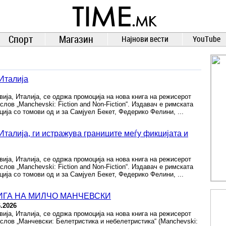
TIME.mk
ВЕСТИ
NEWS
Спорт
Магазин
Најнови вести
YouTube
Италија
вија, Италија, се одржа промоција на нова книга на режисерот
лов „Manchevski: Fiction and Non-Fiction“. Издавач е римската
иција со томови од и за Самјуел Бекет, Федерико Фелини, ...
талија, ги истражува границите меѓу фикцијата и
вија, Италија, се одржа промоција на нова книга на режисерот
лов „Manchevski: Fiction and Non-Fiction“. Издавач е римската
иција со томови од и за Самјуел Бекет, Федерико Фелини, ...
ИГА НА МИЛЧО МАНЧЕВСКИ
6.2026
вија, Италија, се одржа промоција на нова книга на режисерот
слов „Манчевски: Белетристика и небелетристика“ (Manchevski: