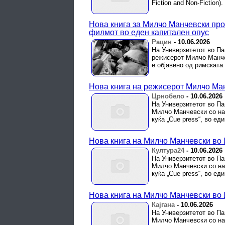
Fiction and Non-Fiction).
Нова книга за Милчо Манчевски про
филмот во еден капитален опус
Рацин
-
10.06.2026
На Универзитетот во Па
режисерот Милчо Манчев
е објавено од римската 
Нова книга на режисерот Милчо Ма
Црнобело
-
10.06.2026
На Универзитетот во Па
Милчо Манчевски со нас
куќа „Cue press“, во ед
Нова книга на Милчо Манчевски во 
Култура24
-
10.06.2026
На Универзитетот во Па
Милчо Манчевски со нас
куќа „Cue press“, во ед
Нова книга на Милчо Манчевски во 
Кајгана
-
10.06.2026
На Универзитетот во Па
Милчо Манчевски со нас