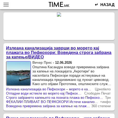
↵ НАЗАД
Излеана канализација заврши во морето кај
плажата во Пефкохори: Воведена строга забрана
за капење/ВИДЕО
Вечер Прес
-
12.06.2026
Општина Касандра воведе привремена забрана
за капење на локацијата „Акротири“ во
населбата Пефкохори поради истекување на
канализација предизвикано од пукнат цевковод.
Како што објави Прототема, општинските служби
веднаш реагираа и започнаа со ...
Излеана канализација во Пефкохори – морето е кафеаво, привремена забрана за бањање на дел од плажата
Црнобело
Отпадни води истекле во морето кај Пефкохори — воведена е итна забрана за капење
Слободен Печат
Строго забрането капењето на позната плажа во Пефкохори поради излевање на канализација
Трн
ФЕКАЛИИ ПЛИВААТ ВО ПЕФКОХОРИ Истече канализација, забрането капење
+инфо
Воведена привремена забрана за капење на плажа во Пефкохори поради излевање на канализација
360 степени