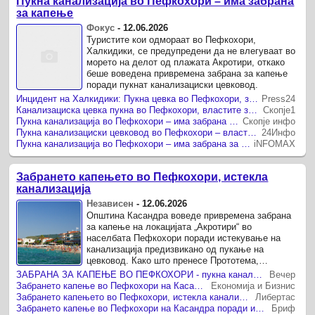
Пукна канализација во Пефкохори – има забрана
за капење
Фокус
-
12.06.2026
Туристите кои одмораат во Пефкохори,
Халкидики, се предупредени да не влегуваат во
морето на делот од плажата Акротири, откако
беше воведена привремена забрана за капење
поради пукнат канализациски цевковод.
Инцидент на Халкидики: Пукна цевка во Пефкохори, забрането капење во водата
Press24
Канализациска цевка пукна во Пефкохори, властите забранија капење
Скопје1
Пукна канализација во Пефкохори – има забрана за капење
Скопје инфо
Пукна канализациски цевковод во Пефкохори – властите забранија капење во морето
24Инфо
Пукна канализација во Пефкохори – има забрана за капење
iNFOMAX
Забрането капењето во Пефкохори, истекла
канализација
Независен
-
12.06.2026
Општина Касандра воведе привремена забрана
за капење на локацијата „Акротири“ во
населбата Пефкохори поради истекување на
канализација предизвикано од пукање на
цевковод. Како што пренесе Прототема,
општинските служби веднаш реагирале и
ЗАБРАНА ЗА КАПЕЊЕ ВО ПЕФКОХОРИ - пукна канализациска цевка
Вечер
почнале со ...
Забрането капење во Пефкохори на Касандра поради истекување на канализација
Економија и Бизнис
Забрането капењето во Пефкохори, истекла канализација
Либертас
Забрането капење во Пефкохори на Касандра поради истекување на канализација
Бриф