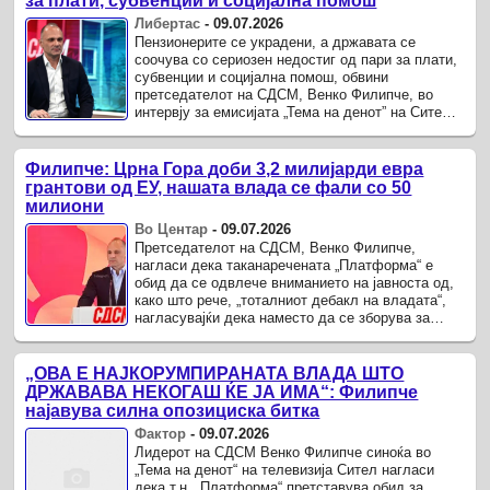
за плати, субвенции и социјална помош
Либертас
-
09.07.2026
Пензионерите се украдени, а државата се
соочува со сериозен недостиг од пари за плати,
субвенции и социјална помош, обвини
претседателот на СДСМ, Венко Филипче, во
интервју за емисијата „Тема на денот” на Сител
телевизија.
Филипче: Црна Гора доби 3,2 милијарди евра
грантови од ЕУ, нашата влада се фали со 50
милиони
Во Центар
-
09.07.2026
Претседателот на СДСМ, Венко Филипче,
нагласи дека таканаречената „Платформа“ е
обид да се одвлече вниманието на јавноста од,
како што рече, „тоталниот дебакл на владата“,
нагласувајќи дека наместо да се зборува за
неуспесите на владата, фокусот повторно е на
СДСМ.
„ОВА Е НАЈКОРУМПИРАНАТА ВЛАДА ШТО
ДРЖАВАВА НЕКОГАШ ЌЕ ЈА ИМА“: Филипче
најавува силна опозициска битка
Фактор
-
09.07.2026
Лидерот на СДСМ Венко Филипче синоќа во
„Тема на денот“ на телевизија Сител нагласи
дека т.н. „Платформа“ претставува обид за