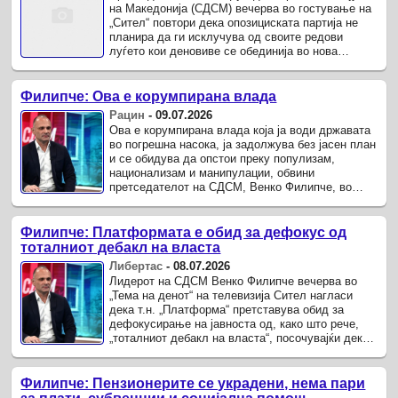
на Македонија (СДСМ) вечерва во гостување на
„Сител“ повтори дека опозициската партија не
планира да ги исклучува од своите редови
луѓето кои деновиве се обединија во нова
платформа за реформи на партијата.
Филипче: Ова е корумпирана влада
Рацин
-
09.07.2026
Ова е корумпирана влада која ја води државата
во погрешна насока, ја задолжува без јасен план
и се обидува да опстои преку популизам,
национализам и манипулации, обвини
претседателот на СДСМ, Венко Филипче, во
интервјуто во „Тема на денот“ на Сител
телевизија.
Филипче: Платформата е обид за дефокус од
тоталниот дебакл на власта
Либертас
-
08.07.2026
Лидерот на СДСМ Венко Филипче вечерва во
„Тема на денот“ на телевизија Сител нагласи
дека т.н. „Платформа“ претставува обид за
дефокусирање на јавноста од, како што рече,
„тоталниот дебакл на власта“, посочувајќи дека
наместо да се зборува за неуспесите на
Владата, повторно во ...
Филипче: Пензионерите се украдени, нема пари