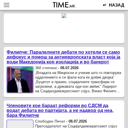
↵ НАЗАД
Филипче: Паралелните дебати по хотели се само
дефокус и помош за антиевропската власт која ја
води Македонија кон изолација и во банкрот
360 степени
-
08.07.2026
„Владата на Мицкоски е ученик што го повторува
одделението и се фали кога ќе добие двојка“
„Буџетот е празен, социјалните трансфери се
загрозени, а државата оди кон амбис“ Лидерот
на Социјалдемократскиот сојуз, Венко Филипче,
во интервјуто за „Тема на денот“ на Сител
Телевизија, ...
Членовите кои бараат реформи во СДСМ да
водат дебата во партијата, а не надвор од неа,
бара Филипче
Слободен Печат
-
08.07.2026
Претседателот на Социјалдемократскиот сојуз