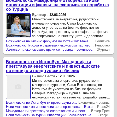
Божиновска: Македонија е отворена за нови
инвестиции и јакнење на економската соработка
со Турција
Булевар
-
12.06.2026
Министерката за енергетика, рударство и
минерални суровини, Сања Божиновска,
денеска учествува на Бизнис форумот во
Истанбул, кој претставува значајна платформа
за поврзување на институциите и деловната
заедница од Македонија и Турција.
Божиновска на Бизнис форумот во Истанбул: Македонија е подготвена за сериозни инвеститори
Политика
Божиновска: Турција е стратешки економски партнер, Македонија останува отворена за нови инвестиции
Репортер
Јакнење на економските врски со Турција – Божиновска повика на нови инвестиции и партнерства
Журнал
Божиновска во Истанбул: Македонија ги
претставува енергетските и инвестициските
потенцијали пред турскиот бизнис
Бизнис Вести
-
12.06.2026
Министерката за енергетика, рударство и
минерални суровини, Сања Божиновска, во
Истанбул ќе учествува на Бизнис форумот
Северна Македонија – Турција, значаен
економски настан посветен на продлабочување
на билатералната соработка, привлекување ...
Божиновска во Истанбул ги претставува енергетските и инвестициските потенцијали пред турскиот бизнис
Економија и Бизнис
Нови можности за инвестиции во енергетиката – Божиновска на форум во Истанбул
Press24
Македонија ги претставува енергетските и инвестициските потенцијали пред турскиот бизнис
Вечер Прес
Нови можности за турски инвестиции: Божиновска на Бизнис форумот Македонија – Турција
Скопје1