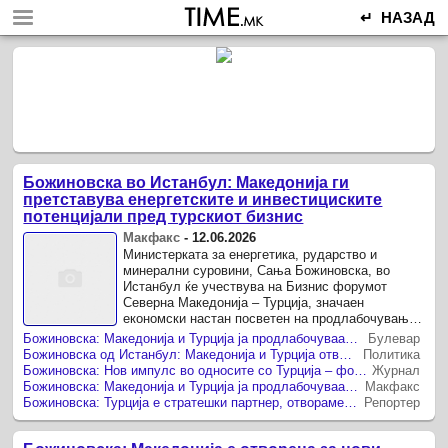
↵ НАЗАД
Божиновска во Истанбул: Македонија ги
претставува енергетските и инвестициските
потенцијали пред турскиот бизнис
Макфакс
-
12.06.2026
Министерката за енергетика, рударство и
минерални суровини, Сања Божиновска, во
Истанбул ќе учествува на Бизнис форумот
Северна Македонија – Турција, значаен
економски настан посветен на продлабочување
на билатералната соработка, привлекување ...
Божиновска: Македонија и Турција ја продлабочуваат соработката во енергетиката и инвестициите
Булевар
Божиновска од Истанбул: Македонија и Турција отвораат нови можности за инвестиции во енергетиката
Политика
Божиновска: Нов импулс во односите со Турција – фокус на енергетиката и инвестициите
Журнал
Божиновска: Македонија и Турција ја продлабочуваат соработката во енергетиката и инвестициите
Макфакс
Божиновска: Турција е стратешки партнер, отвораме нови можности за инвестиции и енергетски развој
Репортер