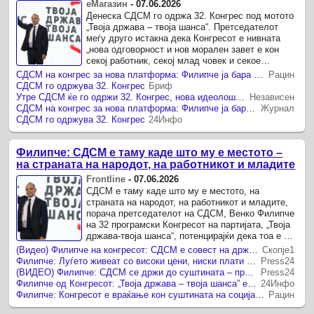
еМагазин
-
07.06.2026
Денеска СДСМ го одржа 32. Конгрес под мотото
„Твоја држава – твоја шанса“. Претседателот
меѓу друго истакна дека Конгресот е нивната
„нова одговорност и нов морален завет е кон
секој работник, секој млад човек и секое
семејство што се бори со ...
СДСМ на конгрес за нова платформа: Филипче ја бара формулата за обнова
Рацин
СДСМ го одржува 32. Конгрес
Бриф
Утре СДСМ ќе го одржи 32. Конгрес, нова идеолошка платформа и програмска рамка
Независен
СДСМ на конгрес за нова платформа: Филипче ја бара формулата за обнова
Журнал
СДСМ го одржува 32. Конгрес
24Инфо
Филипче: СДСМ е таму каде што му е местото –
на страната на народот, на работникот и младите
Frontline
-
07.06.2026
СДСМ е таму каде што му е местото, на
страната на народот, на работникот и младите,
порача претседателот на СДСМ, Венко Филипче
на 32 програмски Конгресот на партијата, „Твоја
држава-твоја шанса“, потенцирајќи дека тоа е и
вистинската улога на ...
(Видео) Филипче на конгресот: СДСМ е совест на државата, заштита на понижениот човек
Скопје1
Филипче: Луѓето живеат со високи цени, ниски плати и немаат никаква сигурност
Press24
(ВИДЕО) Филипче: СДСМ се држи до суштината – правда наместо привилегии, солидарност наместо страв
Press24
Филипче од Конгресот: „Твоја држава – твоја шанса” е морален завет на СДСМ
24Инфо
Филипче: Конгресот e враќање кон суштината на социјалдемократијата
Рацин