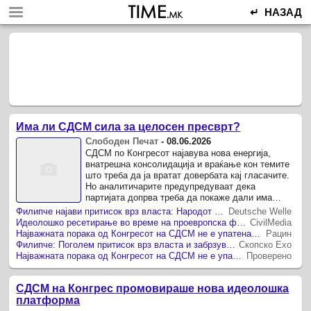
↵ НАЗАД
Има ли СДСМ сила за целосен пресврт?
Слободен Печат
-
08.06.2026
СДСМ по Конгресот најавува нова енергија,
внатрешна консолидација и враќање кон темите
што треба да ја вратат довербата кај гласачите.
Но аналитичарите предупредуваат дека
партијата допрва треба да покаже дали има
луѓе, организација и јасна понуда ...
Филипче најави притисок врз власта: Народот има право да знае
Deutsche Welle
Идеолошко ресетирање во време на проевропска фасада и заробена држава
CivilMedia
Најважната порака од Конгресот на СДСМ не е упатена до членството, туку до гласачите
Рацин
Филипче: Поголем притисок врз власта и забрзување на евроинтеграциите
Скопско Ехо
Најважната порака од Конгресот на СДСМ не е упатена до членството, туку до гласачите
Проверено
СДСМ на Конгрес промовираше нова идеолошка
платформа