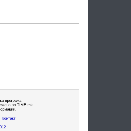
ка програма.
вежена во TIME.mk
формации.
Контакт
012