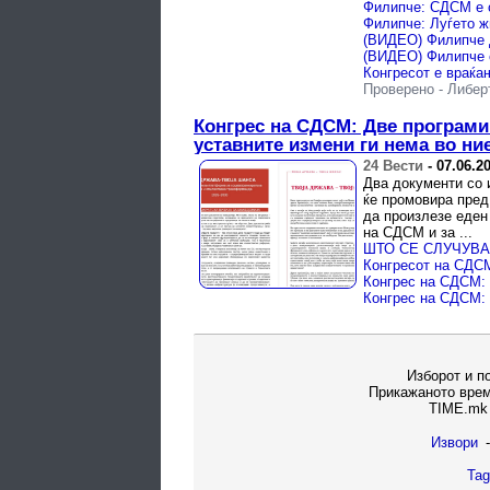
Проверено
-
Либер
Конгрес на СДСМ: Две програми 
уставните измени ги нема во ни
24 Вести
-
07.06.2
Два документи со 
ќе промовира пред
да произлезе еден
на СДСМ и за ...
Изборот и п
Прикажаното врем
TIME.mk 
Извори
-
Tag