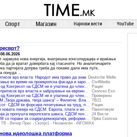
TIME.mk
ВЕСТИ
NEWS
Спорт
Магазин
Најнови вести
YouTube
ресврт?
-
08.06.2026
 најавува нова енергија, внатрешна консолидација и враќање
ба да ја вратат довербата кај гласачите. Но аналитичарите
ка партијата допрва треба да покаже дали има луѓе,
а понуда ...
итисок врз власта: Народот има право да знае
Deutsche Welle
Идеолошко ресетирање во време на проевропска фасада и заробена држава
CivilMedia
Најважната порака од Конгресот на СДСМ не е упатена до членството, туку до гласачите
Рацин
Филипче: Поголем притисок врз власта и забрзување на евроинтеграциите
Скопско Ехо
Најважната порака од Конгресот на СДСМ не е упатена до членството, туку до гласачите
Проверено
32 Конгрес на СДСМ „Твоја држава, твоја шанса“ – Филипче: Власта ако не е способна да ја придвижи државата, да си оди
ТВ21
Филипче по конгресот: СДСМ ќе форсира почитување на труд, правдата и европската иднина
Рацин
Филипче ја постави новата линија на СДСМ: Европа, плати и институции како тест за опозицијата
Паноптикум
Филипче: Македонија ја пропушта европската шанса, СДСМ почнува „нова одговорност“
24 Вести
32. конгрес на СДСМ со пораки за социјалдемократија, реформи и критика на власта
Прва Скопска
 ТВ
-
Вечер Прес
-
Скопје1
-
Независен
-
iNFOMAX
 нова идеолошка платформа