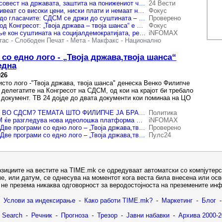
Филипче: СДСМ е совест на државата, заштита на понижениот човек
24 Вести
Филипче: Луѓето живеат со високи цени, ниски плати и немаат никаква сигурност
Фокус
(ВИДЕО) Филипче до гласачите: СДСМ се држи до суштината – правда наместо привилегии, солидарност наместо страв
Проверено
(ВИДЕО) Филипче од Конгресот: „Твоја држава – твоја шанса“ е морален завет на СДСМ
Фокус
Конгресот e враќање кон суштината на социјалдемократијата, рече Филипче
iNFOMAX
тас
-
Слободен Печат
-
Мета
-
Макфакс
-
Национално
со едно лого - „Твоја држава,твоја шанса“
една
026
исто лого -"Твоја држава, твоја шанса" денеска Венко Филипче
 делегатите на Конгресот на СДСМ, од кои на крајот би требало
 документ. ТВ 24 дојде до двата документи кои поминаа на ЦО
ШТО СЕ СЛУЧУВА ВО СДСМ? ТЕМАТА ШТО ФИЛИПЧЕ ЈА БРАНЕШЕ – ИСЧЕЗНА!
Политика
Конгресот на СДСМ ќе разгледува нова идеолошка платформа и програмска рамка – Уставните измени кои секојдневно ги зборува Филипче ги нема во ниту еден од документите
iNFOMAX
Конгрес на СДСМ: Две програми со едно лого – „Твоја држава,твоја шанса“ уставните измени ги нема во ниедна
Проверено
Конгрес на СДСМ: Две програми со едно лого – „Твоја држава,твоја шанса“ уставните измени ги нема во ниедна
Пулс24
озициите на вестите на TIME.mk се одредуваат автоматски со компјутерс
е, или датум, се однесува на моментот кога веста била внесена или ос
не презема никаква одговорност за веродостојноста на преземените ин
Услови за индексирање
-
Како работи TIME.mk?
-
Маркетинг
-
Блог
-
 Search
-
Речник
-
Прогноза
-
Трезор
-
Јавни набавки
-
Архива 2000-2