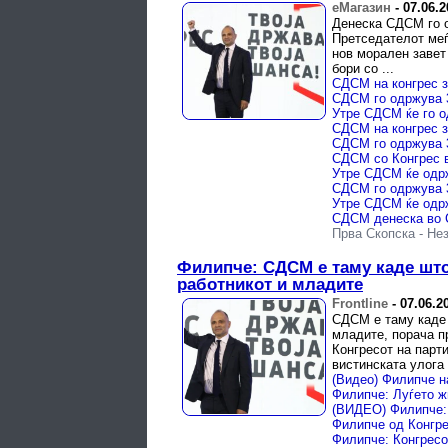
еМагазин
-
07.06.2
Денеска СДСМ го о
Претседателот меѓ
нов морален завет 
бори со ...
СДСМ го одржува 3
СДСМ го одржува 3
СДСМ со Конгрес в
СДСМ го одржува 3
Прва Скопска
-
Не
Филипче: СДСМ е таму каде што 
работникот и младите
Frontline
-
07.06.2
СДСМ е таму каде 
младите, порача п
Конгресот на парти
вистинската улога н