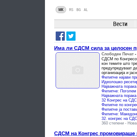
MK
RS
BG
AL
Вести
Има ли СДСМ сила за целосен п
Слободен Печат
СДСМ по Конгресот
кон темите што тре
предупредуваат де
организација и јасн
Филипче најави пр
360 степени
-
Нова
СДСМ на Конгрес промовираше