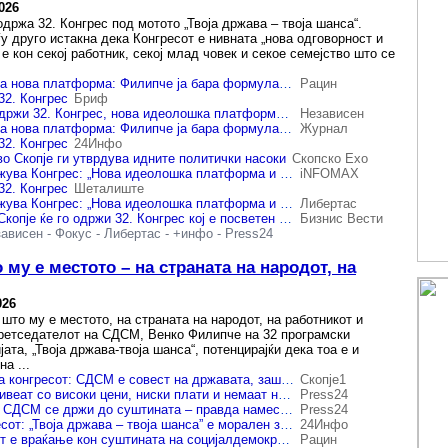
026
држа 32. Конгрес под мотото „Твоја држава – твоја шанса“.
у друго истакна дека Конгресот е нивната „нова одговорност и
е кон секој работник, секој млад човек и секое семејство што се
СДСМ на конгрес за нова платформа: Филипче ја бара формулата за обнова
Рацин
2. Конгрес
Бриф
Утре СДСМ ќе го одржи 32. Конгрес, нова идеолошка платформа и програмска рамка
Независен
СДСМ на конгрес за нова платформа: Филипче ја бара формулата за обнова
Журнал
2. Конгрес
24Инфо
о Скопје ги утврдува идните политички насоки
Скопско Ехо
Утре СДСМ ќе одржува Конгрес: „Нова идеолошка платформа и програмска рамка“
iNFOMAX
2. Конгрес
Шеталиште
Утре СДСМ ќе одржува Конгрес: „Нова идеолошка платформа и програмска рамка
Либертас
СДСМ денеска во Скопје ќе го одржи 32. Конгрес кој е посветен на финализирањето и усвојувањето на новата идеолошка платформа и програмска рамка на партијата
Бизнис Вести
зависен
-
Фокус
-
Либертас
-
+инфо
-
Press24
му е местото – на страната на народот, на
026
што му е местото, на страната на народот, на работникот и
ретседателот на СДСМ, Венко Филипче на 32 програмски
јата, „Твоја држава-твоја шанса“, потенцирајќи дека тоа е и
а ...
(Видео) Филипче на конгресот: СДСМ е совест на државата, заштита на понижениот човек
Скопје1
Филипче: Луѓето живеат со високи цени, ниски плати и немаат никаква сигурност
Press24
(ВИДЕО) Филипче: СДСМ се држи до суштината – правда наместо привилегии, солидарност наместо страв
Press24
Филипче од Конгресот: „Твоја држава – твоја шанса” е морален завет на СДСМ
24Инфо
Филипче: Конгресот e враќање кон суштината на социјалдемократијата
Рацин