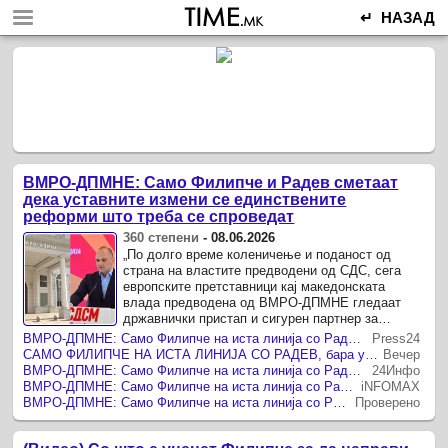
↵ НАЗАД
ВМРО-ДПМНЕ: Само Филипче и Радев сметаат
дека уставните измени се единствените
реформи што треба се спроведат
360 степени
-
08.06.2026
„По долго време коленичење и поданост од
страна на властите предводени од СДС, сега
европските претставници кај македонската
влада предводена од ВМРО-ДПМНЕ гледаат
државнички пристап и сигурен партнер за
соработка.
ВМРО-ДПМНЕ: Само Филипче на иста линија со Радев бара уставни измени
Press24
САМО ФИЛИПЧЕ НА ИСТА ЛИНИЈА СО РАДЕВ, бара уставни измени како единствена реформа
Вечер
ВМРО-ДПМНЕ: Само Филипче на иста линија со Радев бара уставни измени, додека ЕУ го признава напредокот на Македонија
24Инфо
ВМРО-ДПМНЕ: Само Филипче на иста линија со Радев бара уставни измени како единствена реформа
iNFOMAX
ВМРО-ДПМНЕ: Само Филипче на иста линија со Радев бара уставни измени
Проверено