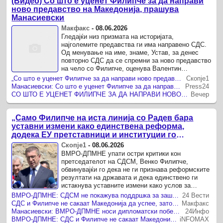
(Видео) Со што е уценет Филипче за да направи
ново предавство на Македонија, прашува
Манасиевски
Макфакс
-
08.06.2026
Гледајќи низ призмата на историјата,
најголемите предавства ги има направено СДС.
Од менување на име, знаме, Устав, за денес
повторно СДС да се спремни за ново предавство
на чело со Филипче, оценува Валентин
Манасиевски, портпарол на ВМРО-ДПМНЕ.
„Со што е уценет Филипче за да направи ново предавство на Македонија?“, вели Манасиевски
Скопје1
Манасиевски: Со што е уценет Филипче за да направи ново предавство на Македонија
Press24
СО ШТО Е УЦЕНЕТ ФИЛИПЧЕ ЗА ДА НАПРАВИ НОВО ПРЕДАВСТВО НА МАКЕДОНИЈА, прашуваат од ВМРО-ДПМНЕ
Вечер
„Само Филипче на иста линија со Радев бара
уставни измени како единствена реформа,
додека ЕУ претставници и институции го
признаваат напредокот на Македонија“, вели
Скопје1
-
08.06.2026
ВМРО-ДПМНЕ
ВМРО-ДПМНЕ упати остри критики кон
претседателот на СДСМ, Венко Филипче,
обвинувајќи го дека не ги признава реформските
резултати на државата и дека единствено ги
истакнува уставните измени како услов за
напредок на европскиот пат.
ВМРО-ДПМНЕ: СДСМ не покажува поддршка за заштитата на националните интереси во евроинтегративниот процес
24 Вести
СДС и Филипче не сакаат Македонија да успее, затоа повеќе од Бугарија бараат уставни измени, велат од ВМРО-ДПМНЕ
Макфакс
Манасиевски: ВМРО-ДПМНЕ носи дипломатски победи, a СДС навива за уставни измени и редефинирање на македонската историја
24Инфо
ВМРО-ДПМНЕ: СДС и Филипче не сакаат Македонија да успее, затоа повеќе од Бугарија бараат уставни измени
iNFOMAX