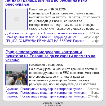
летната граница влегува во режим на итно
олеснување
Паноптикум
-
16.06.2026
Границата кон Грција повторно станува првиот
вистински тест на летото. Не затоа што колоните
на „Богородица-Евзони“ се новост за
македонските патници, туку затоа што овојпат
старото сезонско чекање се судира со новиот
европски режим на биометриска контрола.
Добри вести за туристите: Грција со нови итни мерки за да ги намали долгите колони на Евзони!
ПРВ.мк
Нема да има метеж на „Евзони“ - Грција од денеска со серија итни мерки за влез на туристите
Скопје инфо
ГРЦИЈА ГО МЕНУВА РЕЖИМОТ НА ЕВЗОНИ Побрз проток на возила во екот на туристичката сезона
+инфо
Грција поставува модуларни контролни
пунктови на Евзони за да се скрати времето на
чекање
Независен
-
16.06.2026
На ситуацијата на копнените гранични премини
со спроведувањето на ЕЕС системот, можноста
што европската регулатива ја дава за
привремена суспензија на биометриската
регистрација, но и на одлуката да се постават
модуларни контролни пунктови на Евзони со кои
Гиулекас: Поставуваме модуларни контролни пунктови на Евзони за да се скрати времето на чекање
Агротим
една сообраќајна лента ...
Гиулекас: Поставуваме модуларни контролни пунктови на Евзони за да се скрати времето на чекање
Бриф
Гиулекас: Поставуваме модуларни контролни пунктови на Евзони за да се скрати времето на чекање
24Инфо
Desktop TIME.mk
© 2008 - 2026