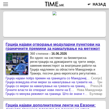
↵ НАЗАД
Грција најави отворање модуларни пунктови на
граничните премини за намалување на метежот
360 степени
-
16.06.2026
Во однос на системот за биометриска
регистрација на државјаните од трети земји,
заменик-министерот за внатрешни работи на
Грција надлежен за областите Македонија и
Тракија, посочи дека европската регулатива
дава можност за делумно суспендирање на
Грција најави побрз премин на границата со Македонија: Евзони добива дополнителни ленти
Скопје1
имплементацијата во периоди на ...
Грција воведува итни мерки за намалување на гужвите на преминот Евзони
Трн
Грција со мерки за намалување на гужвата на границата со Македонија
Press24
Грчките власти ќе отвораат нови ленти на Евзони за скратување на чекањата
Нова Македонија
Грција го менува режимот на граница: Што ќе значи тоа за македонските патници?
Булевар
Грција најави дополнителни ленти на Евзони: