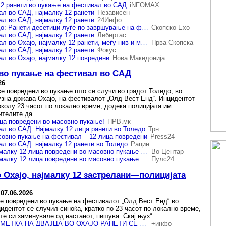
12 ранети во пукање на фестивал во САД
iNFOMAX
л во САД, најмалку 12 ранети
Независен
л во САД, најмалку 12 ранети
24Инфо
Инцидент во Толедо: Ранети десетици луѓе по завршување на фестивал
Скопско Ехо
л во САД, најмалку 12 ранети
Либертас
Пукање на фестивал во Охајо, најмалку 12 ранети, меѓу нив и малолетници
Прва Скопска
л во САД, најмалку 12 ранети
Фокус
л во Охајо, најмалку 12 повредени
Нова Македонија
 во пукање на фестивал во САД
26
се повредени во пукање што се случи во градот Толедо, во
узна држава Охајо, на фестивалот „Олд Вест Енд“. Инцидентот
околу 23 часот по локално време, додека полицијата им
телите да ...
ица повредени во масовно пукање!
ПРВ.мк
л во САД: Најмалку 12 лица ранети во Толедо
Трн
совно пукање на фестивал – 12 лица повредени
Press24
л во САД: најмалку 12 ранети во Толедо
Рацин
Хорор во САД: Најмалку 12 лица повредени во масовно пукање на фестивал
Во Центар
Хорор во САД: Најмалку 12 лица повредени во масовно пукање на фестивал
Пулс24
 Охајо, најмалку 12 застрелани—полицијата
-
07.06.2026
се повредени во пукање на фестивалот „Олд Вест Енд“ во
идентот се случил синоќа, кратко по 23 часот по локално време,
е си заминувале од настанот, пишува „Скај њуз“ .
ВО КРВАВА ПРЕСМЕТКА НА ДВАЈЦА ВО ОХАЈО РАНЕТИ СЕ 12 ЛУЃЕ Во тек е полициска потрага по осомничените
+инфо