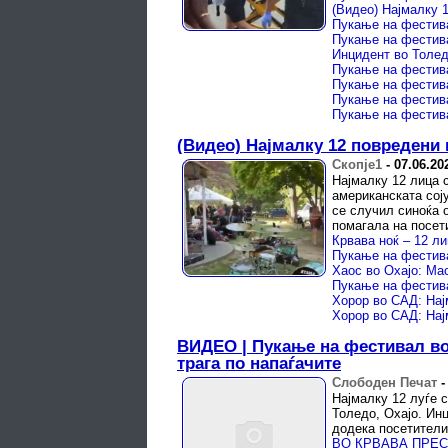
(Видео) Најмалку 
Пукање на фестива
Пукање на фестива
Пукање на фестива
Пукање на фестива
Пукање на фестива
(Видео) Најмалку 12 повредени
Скопје1
-
07.06.20
Најмалку 12 лица 
американската сој
се случил синоќа 
помагала на посети
Крвава ноќ – 12 л
Пукање на фестива
Хаос во Охајо: Ма
Пукање на фестива
ВИДЕО | Пукање на фестивал во
трага по напаѓачите
Слободен Печат
Најмалку 12 луѓе 
Толедо, Охајо. Инц
додека посетителит