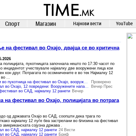
TIME.mk
ВЕСТИ
NEWS
Спорт
Магазин
Најнови вести
YouTube
е на фестивал во Охајо, двајца се во критична
6.2026
а полицијата, пукотницата започнала нешто по 17:30 часот по
во инцидентот учествувале најмалку две вооружени лица кои
н кон друг. Потрагата по осомничените е во тек Најмалку 12
во ...
Најмалку 12 ранети во пукотница на фестивал во Охајо, вооружени лица се во бегство
Проверено
Пукање на фестивал во Охајо, 12 повредени: Вооружените напаѓачи се сѐ уште на слобода/ВИДЕО
Вечер Прес
фестивал во САД, најмалку 12 ранети
Вечер
а на фестивал во Охајо, полицијата во потрага
едо од државата Охајо во САД, соопшти дека трага по
ткако најмалку 12 луѓе беа застрелани во близина на фестивал
во американската сојузна држава .
л во САД, најмалку 12 ранети
24 Вести
л во САД, најмалку 12 ранети
Бриф