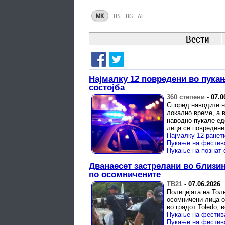
MK
RS
BG
AL
Вести
Најмалку 12 повредени во пукањ
состојба
360 степени
-
07.0
Според наводите н
локално време, а 
наводно пукале еде
лица се повредени 
Пукање на познат 
Дванаесет застрелани во близин
по осомничените
ТВ21
-
07.06.2026
Полицијата на Тол
осомничени лица о
во градот Toledo, 
Пукање на фестива
Пукање на фестива