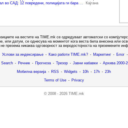
Пукање на фестивал во САД: 12 повредени, полицијата ги бара напаѓачите
Кајгана
озициите на вестите на TIME.mk се одредуваат автоматски со компјутерс
е, или датум, се однесува на моментот кога веста била внесена или ос
не презема никаква одговорност за веродостојноста на преземените ин
Услови за индексирање
-
Како работи TIME.mk?
-
Маркетинг
-
Блог
-
 Search
-
Речник
-
Прогноза
-
Трезор
-
Јавни набавки
-
Архива 2000-2
Мобилна верзија
-
RSS
-
Widgets
-
10h
-
17h
-
23h
Terms of Use
-
Privacy
© 2008 - 2026 TIME.mk