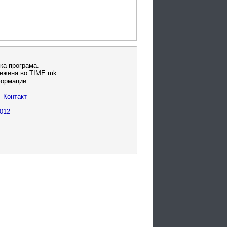
ка програма.
вежена во TIME.mk
формации.
Контакт
012