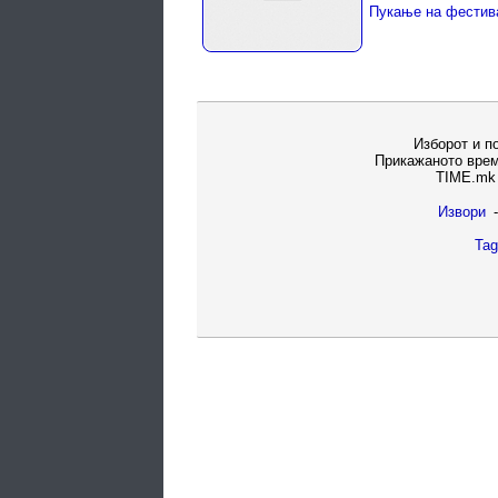
Изборот и п
Прикажаното врем
TIME.mk 
Извори
-
Tag