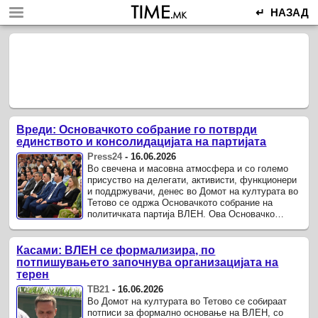
↵ НАЗАД
Вреди: Основачкото собрание го потврди
единството и консолидацијата на партијата
Press24
-
16.06.2026
Во свечена и масовна атмосфера и со големо
присуство на делегати, активисти, функционери
и поддржувачи, денес во Домот на културата во
Тетово се одржа Основачкото собрание на
политичката партија ВЛЕН. Ова Основачко
собрание е продолжение на Конгресот на
обединувањето и означува ...
Касами: ВЛЕН се формализира, по
потпишувањето започнува организацијата на
терен
ТВ21
-
16.06.2026
Во Домот на културата во Тетово се собираат
потписи за формално основање на ВЛЕН, со