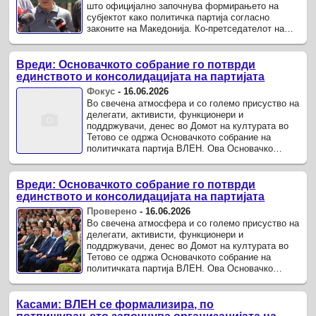
што официјално започнува формирањето на
субјектот како политичка партија согласно
законите на Македонија. Ко-претседателот на
ВЛЕН, Билал Касами, изјави дека по
завршувањето на овој процес ќе ...
Вреди: Основачкото собрание го потврди
единството и консолидацијата на партијата
Фокус
-
16.06.2026
Во свечена атмосфера и со големо присуство на
делегати, активисти, функционери и
поддржувачи, денес во Домот на културата во
Тетово се одржа Основачкото собрание на
политичката партија ВЛЕН. Ова Основачко
собрание е продолжение на Конгресот на
обединувањето и означува важна ...
Вреди: Основачкото собрание го потврди
единството и консолидацијата на партијата
Проверено
-
16.06.2026
Во свечена атмосфера и со големо присуство на
делегати, активисти, функционери и
поддржувачи, денес во Домот на културата во
Тетово се одржа Основачкото собрание на
политичката партија ВЛЕН. Ова Основачко
собрание е продолжение на Конгресот на
обединувањето и означува важна ...
Касами: ВЛЕН се формализира, по