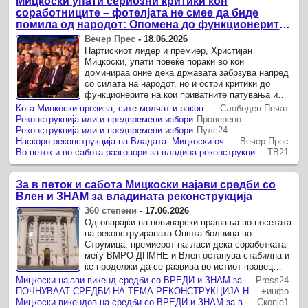
Мицкоски упати сериозни критики кон
соработниците – фотелјата не смее да биде
помила од народот: Опомена до функционерите:
Ако сте уморни, заминете!
Вечер Прес
-
18.06.2026
Партискиот лидер и премиер, Христијан
Мицкоски, упати повеќе пораки во кои
доминираа оние дека државата забрзува напред
со силата на народот, но и остри критики до
функционерите на кои приватните патувања им
станале помили од посетата на села и на
Кога Мицкоски прозива, сите молчат и ракоплескаат
Слободен Печат
градови.
Реконструкција или и предвремени избори
Проверено
Реконструкција или и предвремени избори
Пулс24
Наскоро реконструкција на Владата: Мицкоски очекува продолжување на соработката со ВЛЕН
Вечер Прес
Во петок и во сабота разговори за владина реконструкција, ВЛЕН има концепт, но чекаат да ја слушнат визијата на премиерот
ТВ21
За в петок и сабота Мицкоски најави средби со
Влен и ЗНАМ за владината реконструкција
360 степени
-
17.06.2026
Одговарајќи на новинарски прашања по посетата
на реконструираната Општа болница во
Струмица, премиерот нагласи дека соработката
меѓу ВМРО-ДПМНЕ и Влен останува стабилна и
ќе продолжи да се развива во истиот правец
Премиерот Христијан Мицкоски денеска
Мицкоски најави викенд-средби со ВРЕДИ и ЗНАМ за реконструкција на Владата
Press24
информираше дека во петок и ...
ПОЧНУВААТ СРЕДБИ НА ТЕМА РЕКОНСТРУКЦИЈА НА ВЛАДА Соработката на ВМРО-ДПМНЕ и Вреди продолжува како досега
+инфо
Мицкоски викендов на средби со ВРЕДИ и ЗНАМ за владината реконструкција
Скопје1