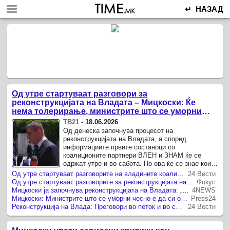
↵ НАЗАД
Од утре стартуваат разговори за
реконструкцијата на Владата – Мицкоски: Ќе
нема толерирање, министрите што се уморни
чесно е да си одат
ТВ21
-
18.06.2026
Од денеска започнува процесот на
реконструкцијата на Владата, а според
информациите првите состаноци со
коалиционите партнери ВЛЕН и ЗНАМ ќе се
одржат утре и во сабота. По ова ќе се знае кои
министри и директори ќе ги напуштат позициите
Од утре стартуваат разговорите на владините коалициски партнери за најавената реконструкција на Владата
24 Вести
поради немање резултати во нивното ...
Од утре стартуваат разговорите за реконструкцијата на Владата – кои министри ќе „летаат“ од позицијата?!
Фокус
Мицкоски ја започнува реконструкцијата на Владата: „Кој е уморен, нека си замине чесно“
4NEWS
Мицкоски: Министрите што се уморни чесно е да си одат
Press24
Реконструкција на Влада: Преговори во петок и во сабота
24 Вести