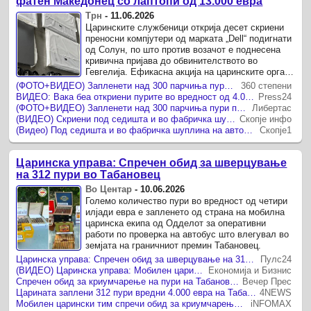
фатен Македонец со лаптопи од 13.000 евра
Трн
-
11.06.2026
Царинските службеници открија десет скриени
преносни компјутери од марката „Dell“ подигнати
од Солун, по што против возачот е поднесена
кривична пријава до обвинителството во
Гевгелија. Ефикасна акција на царинските органи
на граничниот премин ...
(ФОТО+ВИДЕО) Запленети над 300 парчиња пури при претрес на автобус на ГП „Табановце“ – поднесена е кривична против возачот
360 степени
ВИДЕО: Вака беа откриени пурите во вредност од 4.000 евра – Царината со детали за заплената
Press24
(ФОТО+ВИДЕО) Запленети над 300 парчиња пури при претрес на автобус на ГП „Табановце“ – поднесена е кривична против возачот
Либертас
(ВИДЕО) Скриени под седишта и во фабричка шуплина на автобус - Царина спречи шверц на поголем број пури на „Табановце“
Скопје инфо
(Видео) Под седишта и во фабричка шуплина на автобус криел стотици пури: Царината откри шверц на Табановце
Скопје1
Царинска управа: Спречен обид за шверцување
на 312 пури во Табановец
Во Центар
-
10.06.2026
Големо количество пури во вредност од четири
илјади евра е запленето од страна на мобилна
царинска екипа од Одделот за оперативни
работи по проверка на автобус што влегувал во
земјата на граничниот премин Табановец.
Царинска управа: Спречен обид за шверцување на 312 пури во Табановец
Пулс24
(ВИДЕО) Царинска управа: Мобилен царински тим спречи обид за криумчарење на 312 парчиња пури
Економија и Бизнис
Спречен обид за криумчарење на пури на Табановце
Вечер Прес
Царината заплени 312 пури вредни 4.000 евра на Табановце – поднесена кривична пријава
4NEWS
Мобилен царински тим спречи обид за криумчарење на 312 парчиња пури
iNFOMAX