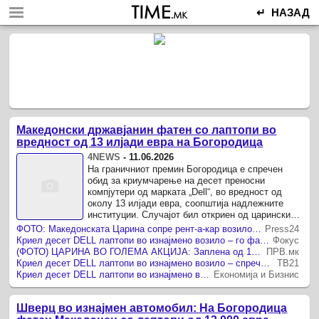
↵ НАЗАД
Македонски државјанин фатен со лаптопи во
вредност од 13 илјади евра на Богородица
4NEWS
-
11.06.2026
На граничниот премин Богородица е спречен
обид за криумчарење на десет преносни
компјутери од марката „Dell“, во вредност од
околу 13 илјади евра, соопштија надлежните
институции. Случајот бил откриен од царинските
службеници при влез во државата, ...
ФОТО: Македонската Царина сопре рент-а-кар возило – Заплена од 13.000 евра
Press24
Криел десет DELL лаптопи во изнајмено возило – го фатиле цариниците на Богородица
Фокус
(ФОТО) ЦАРИНА ВО ГОЛЕМА АКЦИЈА: Заплена од 13.000 евра!
ПРВ.мк
Криел десет DELL лаптопи во изнајмено возило – спречен обид за криумчарење на Богородица
ТВ21
Криел десет DELL лаптопи во изнајмено возило – го фатија цариниците на Богородица
Економија и Бизнис
Шверц во изнајмен автомобил: На Богородица