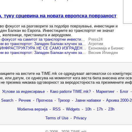
, туку срцевина на новата европска поврзаност
 во фокусот на разговорите за подобро поврзување, инвестиции и
аден Балкан во Европа. Инвестициите во транспортот не значат
, железници, пристаништа и аеродроми.
Западен Балкан во фокусот на самитот за транспортни инвестиции во Солун
Press24
Самит за инвестиции во транспортот: Западен Балкан клучен за новата европска политика за поврзаност
Агротим
ТРАНСПОРТНАТА ИНФРАСТРУКТУРА НЕ СЕ САМО ИЗГРАДЕНИТЕ КИЛОМЕТРИ И ПРЕНЕСЕН ТОВАР, СОЛУНСКИ ИНВЕСТИЦИСКИ САМИТ ЗА ТРАНСПОРТОТ
Економија и Бизнис
Самит за инвестиции во транспортот: Западен Балкан клучен за новата европска политика за поврзаност
Весник Илинден
озициите на вестите на TIME.mk се одредуваат автоматски со компјутерс
е, или датум, се однесува на моментот кога веста била внесена или ос
не презема никаква одговорност за веродостојноста на преземените ин
Услови за индексирање
-
Како работи TIME.mk?
-
Маркетинг
-
Блог
-
 Search
-
Речник
-
Прогноза
-
Трезор
-
Јавни набавки
-
Архива 2000-2
Мобилна верзија
-
RSS
-
Widgets
-
10h
-
17h
-
23h
Terms of Use
-
Privacy
© 2008 - 2026 TIME.mk