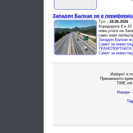
Западен Балкан не е периферија
Трн
-
18.06.2026
Коридорите 8 и 10
нова улога на Зап
само нови патишта
Изборот и п
Прикажаното врем
TIME.mk 
Извори
-
Tag