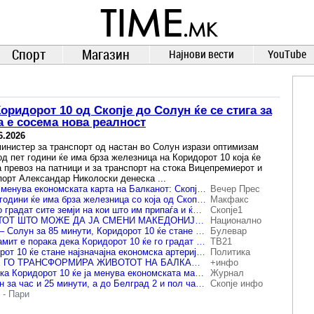
TIME.mk
ВЕСТИ
NEWS
Спорт
Магазин
Најнови вести
YouTube
оридорот 10 од Скопје до Солун ќе се стига за
а е сосема нова реалност
6.2026
инистер за транспорт од настан во Солун изрази оптимизам
од пет години ќе има брза железница на Коридорот 10 која ќе
а превоз на патници и за транспорт на стока Вицепремиерот и
порт Александар Николоски денеска ...
Коридорот 10 ќе ја менува економската карта на Балканот: Скопје, Солун и Белград ќе се поврзат со брза железница
Вечер Прес
Николоски: За пет години ќе има брза железница со која од Скопје до Солун ќе се патува 1 час и 25 минути, а до Белград 2 и пол часа
Макфакс
„Коридорот 10 ќе го градат сите земји на кои што им припаѓа и ќе стане еконосмки најзначаен коридор во Европа“, вели Николоски
Скопје1
ПОЧНУВА ПРОЕКТОТ ШТО МОЖЕ ДА ЈА СМЕНИ МАКЕДОНИЈА Брза пруга од граница до граница
Национално
Николоски: Скопје – Солун за 85 минути, Коридорот 10 ќе стане економски најзначајниот коридор во Европа
Булевар
Николоски: Овој Самит е порака дека Коридорот 10 ќе го градат сите земји на кои што им припаѓа и ќе стане економски најзначаен коридор во Европа
ТВ21
Николоски: Коридорот 10 ќе стане најзначајна економска артерија во Европа
Политика
БРЗАТА ПРУГА ЌЕ ГО ТРАНСФОРМИРА ЖИВОТОТ НА БАЛКАНОТ Недостасува само делницата Ниш-Скопје-Солун
+инфо
Николоски вели дека Коридорот 10 ќе ја менува економската мапа на Европа
Журнал
Од Скопје до Солун за час и 25 минути, а до Белград 2 и пол часа - Познато кога ќе биде брзата железница
Скопје инфо
-
Пари