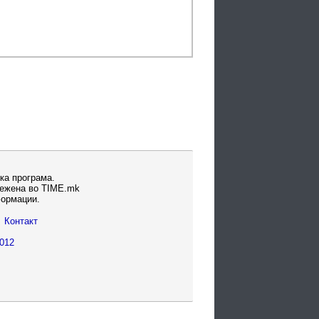
ка програма.
вежена во TIME.mk
формации.
Контакт
012