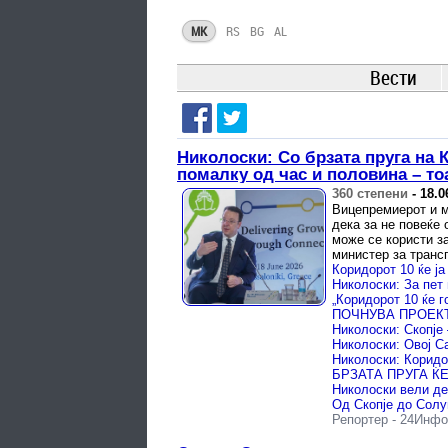
MK
RS
BG
AL
Вести
Николоски: Со брзата пруга на К
помалку од час и половина – то
360 степени
-
18.0
Вицепремиерот и м
дека за не повеќе 
може се користи з
министер за транс
Репортер
-
24Инфо