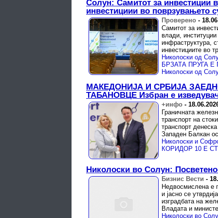
Солун: Самитот за инвестиции в
инвестициии во поврзувањето 
Проверено
-
18.06
Самитот за инвест
влади, институции
инфраструктура, с
инвестициите во тр
МАКЕДОНИЈА И СРБИЈА ЗАЕДН
ТАБАНОВЦЕ Избран е изведувач,
+инфо
-
18.06.202
Граничната железн
транспорт на сток
транспорт денеска
Западен Балкан ос
Николоски во Солун: Посветенос
Бизнис Вести
-
18
Недвосмислена е п
и јасно се утврдиј
изградбата на жел
Владата и министе