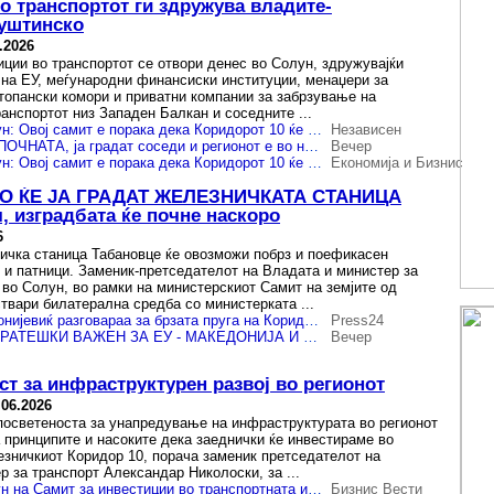
о транспортот ги здружува владите-
суштинско
.2026
иции во транспортот се отвори денес во Солун, здружувајќи
 на ЕУ, меѓународни финансиски институции, менаџери за
топански комори и приватни компании за забрзување на
анспортот низ Западен Балкан и соседните ...
Николоски од Солун: Овој самит е порака дека Коридорот 10 ќе го градат сите земји на кои им припаѓа и ќе стане економски најзначаен во Европа
Независен
БРЗАТА ПРУГА Е ПОЧНАТА, ја градат соседи и регионот е во нова фаза на соработка
Вечер
Николоски од Солун: Овој самит е порака дека Коридорот 10 ќе го градат сите земји на кои им припаѓа и ќе стане економски најзначаен во Европа
Економија и Бизнис
О ЌЕ ЈА ГРАДАТ ЖЕЛЕЗНИЧКАТА СТАНИЦА
 изградбата ќе почне наскоро
6
ичка станица Табановце ќе овозможи побрз и поефикасен
и и патници. Заменик-претседателот на Владата и министер за
 во Солун, во рамки на министерскиот Самит на земјите од
твари билатерална средба со министерката ...
Николоски и Софронијевиќ разговараа за брзата пруга на Коридор 10 и гасниот интерконектор меѓу Македонија и Србија
Press24
КОРИДОР 10 Е СТРАТЕШКИ ВАЖЕН ЗА ЕУ - МАКЕДОНИЈА И СРБИЈА РАЗГОВАРАА ЗА ПРУГАТА И ЖЕЛЕЗНИЧКАТА СТАНИЦА ТАБАНОВЦЕ
Вечер
т за инфраструктурен развој во регионот
.06.2026
осветеноста за унапредување на инфраструктурата во регионот
а принципите и насоките дека заеднички ќе инвестираме во
езничкиот Коридор 10, порача заменик претседателот на
р за транспорт Александар Николоски, за ...
Николоски во Солун на Самит за инвестиции во транспортната инфраструктура
Бизнис Вести