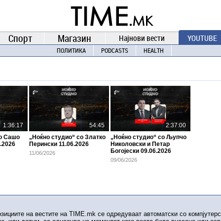
TIME.mk
ВЕСТИ
NEWS
Спорт
Магазин
Најнови вести
YOUTUBE
ПОЛИТИКА
PODCASTS
HEALTH
1:36:17
54:45
2:37:00
со Сашо
„Ноќно студио“ со Златко
„Ноќно студио“ со Љупчо
.2026
Перински 11.06.2026
Николовски и Петар
Богојески 09.06.2026
11/06/2026
09/06/2026
озициите на вестите на TIME.mk се одредуваат автоматски со компјутерс