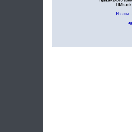
Прикажаното врем
TIME.mk 
Извори
-
Tag