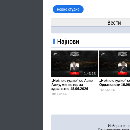
Ноќно студио
Вести
Најнови
1:43:13
„Ноќно студио“ со Азир
„Ноќно студио“ 
Алиу, министер за
Ордановски 16.06
здравство 18.06.2026
16/06/2026
18/06/2026
Изборот и п