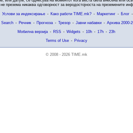
е, или датум, се однесува на моментот кога веста била внесена или ос
не презема никаква одговорност за веродостојноста на преземените ин
Услови за индексирање
-
Како работи TIME.mk?
-
Маркетинг
-
Блог
-
 Search
-
Речник
-
Прогноза
-
Трезор
-
Јавни набавки
-
Архива 2000-2
Мобилна верзија
-
RSS
-
Widgets
-
10h
-
17h
-
23h
Terms of Use
-
Privacy
© 2008 - 2026 TIME.mk