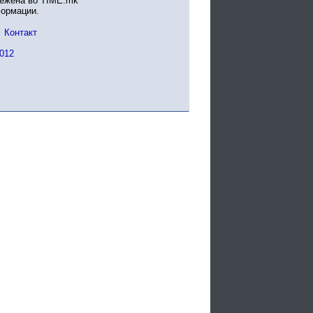
вежена во TIME.mk
формации.
Контакт
012