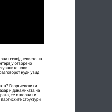
раат секојдневието на
интервју отворено
чекуваните нови
разговорот нуди увид
ата? Георгиевски ги
пазар и динамиката на
рата, се отвораат и
 партиските структури