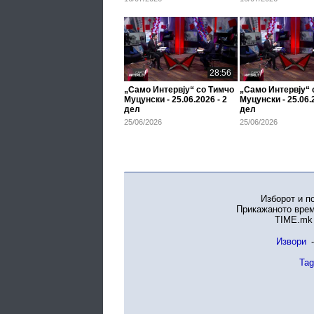
28:56
„Само Интервју“ со Тимчо
„Само Интервју“ 
Муцунски - 25.06.2026 - 2
Муцунски - 25.06.2
дел
дел
25/06/2026
25/06/2026
Изборот и п
Прикажаното врем
TIME.mk 
Извори
-
Tag