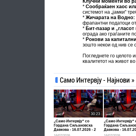
Клучни моменти во р
*
Сообраќаен хаос ил
системот на „јамки“ тр
*
Жичарата на Водно:
фрапантни податоци от
*
Бит-пазар и „гласот
ограда ако граѓаните 
*
Рокови за капитални
зошто некои од нив се 
Погледнете го целото и
квалитетот на живот во
Само Интервју - Најнови »
30:23
„Само Интервју“ со
„Само Интервју“ 
Гордана Сиљановска
Гордана Сиљано
Давкова - 16.07.2026 - 2
Давкова - 16.07.20
дел
дел
16/07/2026
16/07/2026