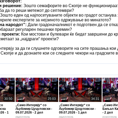
азговорот:
и решение:
Зошто семафорите во Скопје не функционираат
еба да го реши метежот до септември?
Зошто еден од најпосетуваните објекти во градот останува 
криле експертите за нејзиното одржување во минатото?
 на народот“:
Дали градоначалникот е подготвен да се отк
побараат регуларен пешачки премин?
 проекти:
Кои мостови и булевари ќе бидат завршени до кр
сметаат за „најдраги“ проекти?
нтервју за да ги слушнете одговорите на сите прашања кои 
 Скопје и да дознаете кои се следните чекори на градските в
30:50
25:03
34:31
со
„Само Интервју“ со
„Само Интервју“ со
„Само Инт
вска
Љубомир Цуцуловски -
Љубомир Цуцуловски -
Биљал Кас
26 - 1
09.07.2026 - 2 дел
09.07.2026 - 1 дел
- 2 дел
09/07/2026
09/07/2026
02/07/2026