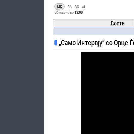
MK
RS
BG
AL
Обновено во
13:00
Вести
„Само Интервју“ со Орце Ѓ