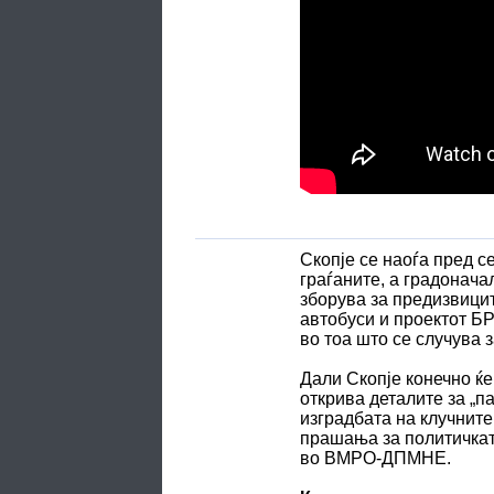
Скопје се наоѓа пред с
граѓаните, а градонача
зборува за предизвицит
автобуси и проектот БР
во тоа што се случува 
Дали Скопје конечно ќе
открива деталите за „п
изградбата на клучните
прашања за политичката
во ВМРО-ДПМНЕ.