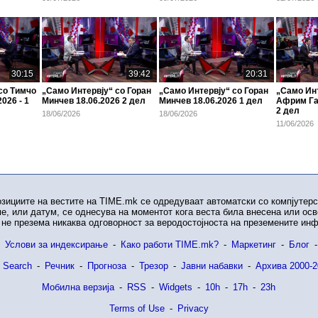
30:15
39:42
20:31
со Тимчо
„Само Интервју“ со Горан
„Само Интервју“ со Горан
„Само Инт
026 - 1
Минчев 18.06.2026 2 дел
Минчев 18.06.2026 1 дел
Африм Гаш
2 дел
18/06/2026
18/06/2026
11/06/2026
озициите на вестите на TIME.mk се одредуваат автоматски со компјутерс
е, или датум, се однесува на моментот кога веста била внесена или ос
не презема никаква одговорност за веродостојноста на преземените ин
Услови за индексирање
-
Како работи TIME.mk?
-
Маркетинг
-
Блог
-
 Search
-
Речник
-
Прогноза
-
Трезор
-
Јавни набавки
-
Архива 2000-2
Мобилна верзија
-
RSS
-
Widgets
-
10h
-
17h
-
23h
Terms of Use
-
Privacy