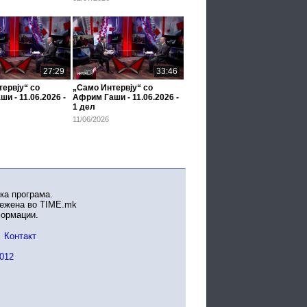
27:29
33:46
ервју“ со
„Само Интервју“ со
и - 11.06.2026 -
Африм Гаши - 11.06.2026 -
1 дел
11/06/2026
ка програма.
вежена во TIME.mk
формации.
Контакт
012