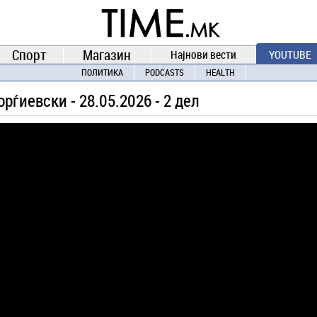
TIME.mk
ВЕСТИ
NEWS
Спорт
Магазин
Најнови вести
YOUTUBE
ПОЛИТИКА
PODCASTS
HEALTH
орѓиевски - 28.05.2026 - 2 дел