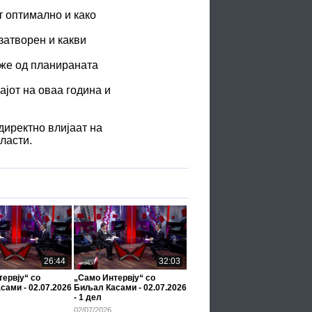
 оптимално и како
затворен и какви
аже од планираната
ајот на оваа година и
директно влијаат на
ласти.
26:44
32:03
ервју“ со
„Само Интервју“ со
ами - 02.07.2026
Биљал Касами - 02.07.2026
- 1 дел
02/07/2026