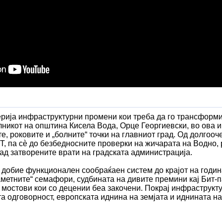
ерија инфраструктурни промени кои треба да го трансформи
лникот на општина Кисела Вода, Орце Георгиевски, во ова 
е, роковите и „болните“ точки на главниот град. Од долгоо
Т, па сè до безбедносните проверки на жичарата на Водно, 
зад затворените врати на градската администрација.
 добие функционален сообраќаен систем до крајот на годин
аметните“ семафори, судбината на дивите премини кај Бит-
 мостови кои со децении беа закочени. Покрај инфраструкту
 одговорност, европската иднина на земјата и иднината на