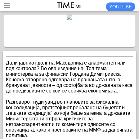
YOUTUBE
Дали јавниот долг на Македонија е алармантен или
под контрола? Во ова издание на „Топ тема“,
министерката за финансии Гордана Димитриеска
Кочоска отворено одговара на прашањата што ја
брануваат јавноста – од состојбата во државната каса
до предизвиците со кои се соочува економијата.
Разговорот нуди увид во плановите за фискална
консолидација, претстојниот ребаланс на буџетот и
„тешката кондиција“ во која беше затекната државата.
Министерката ги отфрла критиките за
нетранспарентност и ги коментира односите со
опозицијата, како и препораките на ММФ за даночната
политика.