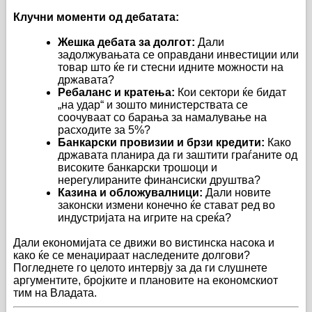
Клучни моменти од дебатата:
Жешка дебата за долгот:
Дали
задолжувањата се оправдани инвестиции или
товар што ќе ги стесни идните можности на
државата?
Ребаланс и кратења:
Кои сектори ќе бидат
„на удар“ и зошто министерствата се
соочуваат со барања за намалување на
расходите за 5%?
Банкарски провизии и брзи кредити:
Како
државата планира да ги заштити граѓаните од
високите банкарски трошоци и
нерегулираните финансиски друштва?
Казина и обложувалници:
Дали новите
законски измени конечно ќе стават ред во
индустријата на игрите на среќа?
Дали економијата се движи во вистинска насока и
како ќе се менаџираат наследените долгови?
Погледнете го целото интервју за да ги слушнете
аргументите, бројките и плановите на економскиот
тим на Владата.