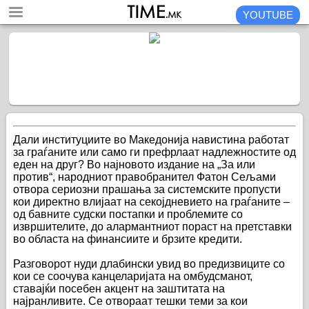
YOUTUBE
Дали институциите во Македонија навистина работат
за граѓаните или само ги префрлаат надлежностите од
еден на друг? Во најновото издание на „За или
против“, народниот правобранител Фатон Сељами
отвора сериозни прашања за системските пропусти
кои директно влијаат на секојдневието на граѓаните –
од бавните судски постапки и проблемите со
извршителите, до алармантниот пораст на претставки
во областа на финансиите и брзите кредити.
Разговорот нуди длабински увид во предизвиците со
кои се соочува канцеларијата на омбудсманот,
ставајќи посебен акцент на заштитата на
најранливите. Се отвораат тешки теми за кои