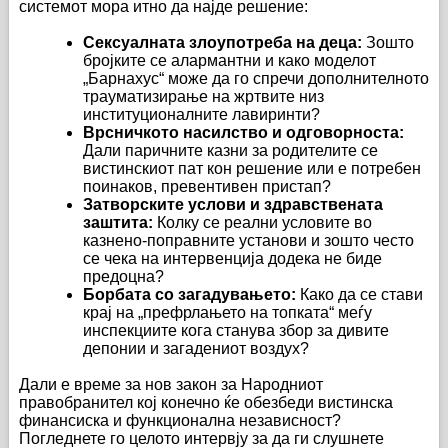
системот мора итно да најде решение:
Сексуалната злоупотреба на деца:
Зошто
бројките се алармантни и како моделот
„Барнахус“ може да го спречи дополнителното
трауматизирање на жртвите низ
институционалните лавиринти?
Врсничкото насилство и одговорноста:
Дали паричните казни за родителите се
вистинскиот пат кон решение или е потребен
поинаков, превентивен пристап?
Затворските услови и здравствената
заштита:
Колку се реални условите во
казнено-поправните установи и зошто често
се чека на интервенција додека не биде
предоцна?
Борбата со загадувањето:
Како да се стави
крај на „префрлањето на топката“ меѓу
инспекциите кога станува збор за дивите
депонии и загадениот воздух?
Дали е време за нов закон за Народниот
правобранител кој конечно ќе обезбеди вистинска
финансиска и функционална независност?
Погледнете го целото интервју за да ги слушнете