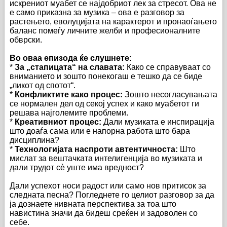
искрениот муабет се најдобриот лек за стресот. Ова не
е само приказна за музика – ова е разговор за
растењето, еволуцијата на карактерот и пронаоѓањето
баланс помеѓу личните желби и професионалните
обврски.
Во оваа епизода ќе слушнете:
*
За „стапицата“ на славата:
Како се справуваат со
вниманието и зошто понекогаш е тешко да се биде
„ликот од спотот“.
*
Конфликтите како процес:
Зошто несогласувањата
се нормален дел од секој успех и како муабетот ги
решава најголемите проблеми.
*
Креативниот процес:
Дали музиката е инспирација
што доаѓа сама или е напорна работа што бара
дисциплина?
*
Технологијата наспроти автентичноста:
Што
мислат за вештачката интелигенција во музиката и
дали трудот сè уште има вредност?
Дали успехот носи радост или само нов притисок за
следната песна? Погледнете го целиот разговор за да
ја дознаете нивната перспектива за тоа што
навистина значи да бидеш среќен и задоволен со
себе.