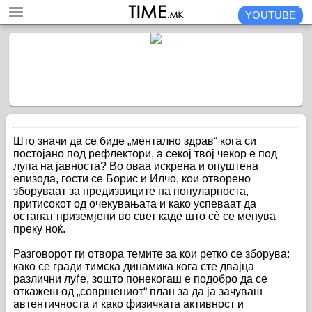
YOUTUBE
Што значи да се биде „ментално здрав“ кога си
постојано под рефлектори, а секој твој чекор е под
лупа на јавноста? Во оваа искрена и опуштена
епизода, гости се Борис и Илчо, кои отворено
зборуваат за предизвиците на популарноста,
притисокот од очекувањата и како успеваат да
останат приземјени во свет каде што сè се менува
преку ноќ.
Разговорот ги отвора темите за кои ретко се зборува:
како се гради тимска динамика кога сте двајца
различни луѓе, зошто понекогаш е подобро да се
откажеш од „совршениот“ план за да ја зачуваш
автентичноста и како физичката активност и