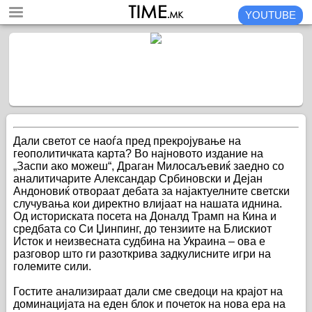
YOUTUBE
Дали светот се наоѓа пред прекројување на
геополитичката карта? Во најновото издание на
„Заспи ако можеш“, Драган Милосаљевиќ заедно со
аналитичарите Александар Србиновски и Дејан
Андоновиќ отвораат дебата за најактуелните светски
случувања кои директно влијаат на нашата иднина.
Од историската посета на Доналд Трамп на Кина и
средбата со Си Џинпинг, до тензиите на Блискиот
Исток и неизвесната судбина на Украина – ова е
разговор што ги разоткрива задкулисните игри на
големите сили.
Гостите анализираат дали сме сведоци на крајот на
доминацијата на еден блок и почеток на нова ера на