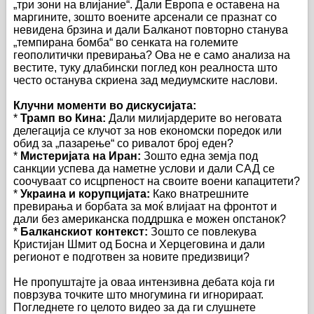
„три зони на влијание“. Дали Европа е оставена на
маргините, зошто воените арсенали се празнат со
невидена брзина и дали Балканот повторно станува
„темпирана бомба“ во сенката на големите
геополитички превирања? Ова не е само анализа на
вестите, туку длабински поглед кон реалноста што
често останува скриена зад медиумските наслови.
Клучни моменти во дискусијата:
*
Трамп во Кина:
Дали милијардерите во неговата
делегација се клучот за нов економски поредок или
обид за „пазарење“ со ривалот број еден?
*
Мистеријата на Иран:
Зошто една земја под
санкции успева да наметне услови и дали САД се
соочуваат со исцрпеност на своите воени капацитети?
*
Украина и корупцијата:
Како внатрешните
превирања и борбата за моќ влијаат на фронтот и
дали без американска поддршка е можен опстанок?
*
Балканскиот контекст:
Зошто се повлекува
Кристијан Шмит од Босна и Херцеговина и дали
регионот е подготвен за новите предизвици?
Не пропуштајте ја оваа интензивна дебата која ги
поврзува точките што многумина ги игнорираат.
Погледнете го целото видео за да ги слушнете