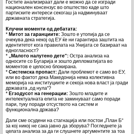
Гостите анализираат дали е можно да се изгради
национален консензус во општество каде што
партиските интереси секогаш ја надминуваат
државната стратегија.
Клучни моменти од дебатата:
*
Митот за гаранциите:
Зошто е утопија да се
очекува дека некој од ЕУ ќе ни гарантира заштита на
идентитетот кога правилата на Унијата се базираат на
едногласност?
*
„Малото налутено дете“:
Остра анализа на
односите со Бугарија и зошто дипломатијата во
моментов е целосно блокирана.
*
Системска пропаст:
Дали проблемот е само во ЕУ,
или во фактот дека Македонија нема колективна
меморија на институциите и секоја нова власт ја гради
државата „од нула“?
*
Егзодусот на генерации:
Зошто младите и
интелектуалната елита не заминуваат само поради
пари, туку поради отсуството на систем и
функционална држава?
Дали сме осудени на стагнација или постои „План Б“
за кој никој не сака јавно да зборува? Погледнете ја
целата анализа за да ги слушнете аргументите за тоа