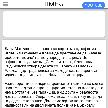
YOUTUBE
Дали Македонија се наоѓа во ќор-сокак од кој нема
излез, или конечно е време да престанеме да бидеме
„доброто момче“ на меѓународната сцена? Во
најновото издание на „Само вистина“, Александар
Видиновски отвора дебата со Звонко Давидовиќ и
Александар Трајановски за македонската европска
иднина, која никогаш не била покомплицирана.
Разговорот ги разоткрива „ровските“ позиции во кои се
наоѓаме: од една страна, цврстиот став на власта дека
нема отстапки без гаранции, а од друга – реалноста
дека Европската Унија нема механизам, ниту волја да
ги даде тие гаранции. Дали сме жртви на сопствената
наивност или на дволичната политика на Брисел?