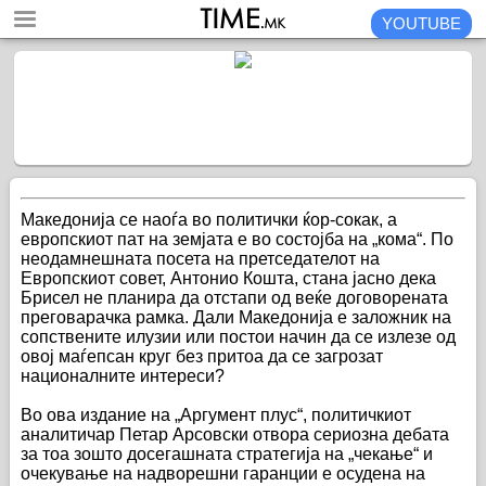
YOUTUBE
Македонија се наоѓа во политички ќор-сокак, а
европскиот пат на земјата е во состојба на „кома“. По
неодамнешната посета на претседателот на
Европскиот совет, Антонио Кошта, стана јасно дека
Брисел не планира да отстапи од веќе договорената
преговарачка рамка. Дали Македонија е заложник на
сопствените илузии или постои начин да се излезе од
овој маѓепсан круг без притоа да се загрозат
националните интереси?
Во ова издание на „Аргумент плус“, политичкиот
аналитичар Петар Арсовски отвора сериозна дебата
за тоа зошто досегашната стратегија на „чекање“ и
очекување на надворешни гаранции е осудена на