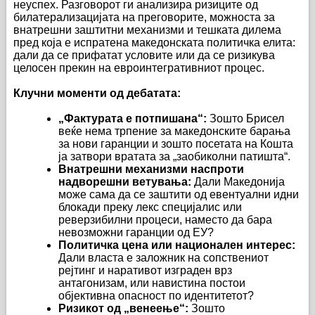
неуспех. Разговорот ги анализира ризиците од
билатерализацијата на преговорите, можноста за
внатрешни заштитни механизми и тешката дилема
пред која е испратена македонската политичка елита:
дали да се прифатат условите или да се ризикува
целосен прекин на евроинтегративниот процес.
Клучни моменти од дебатата:
„Фактурата е потпишана“:
Зошто Брисел
веќе нема трпение за македонските барања
за нови гаранции и зошто посетата на Кошта
ја затвори вратата за „заобиколни патишта“.
Внатрешни механизми наспроти
надворешни ветувања:
Дали Македонија
може сама да се заштити од евентуални идни
блокади преку лекс специјалис или
реверзибилни процеси, наместо да бара
невозможни гаранции од ЕУ?
Политичка цена или национален интерес:
Дали власта е заложник на сопствениот
рејтинг и наративот изграден врз
антагонизам, или навистина постои
објективна опасност по идентитетот?
Ризикот од „венеење“:
Зошто