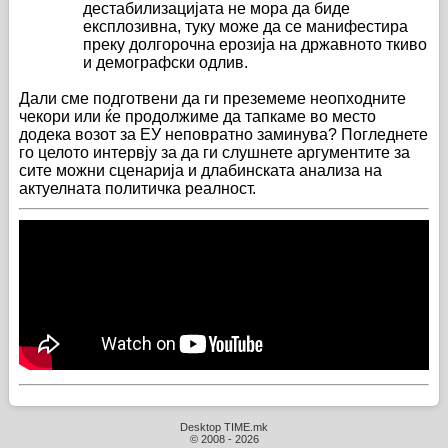
дестабилизацијата не мора да биде
експлозивна, туку може да се манифестира
преку долгорочна ерозија на државното ткиво
и демографски одлив.
Дали сме подготвени да ги преземеме неопходните
чекори или ќе продолжиме да тапкаме во место
додека возот за ЕУ неповратно заминува? Погледнете
го целото интервју за да ги слушнете аргументите за
сите можни сценарија и длабинската анализа на
актуелната политичка реалност.
Desktop TIME.mk
© 2008 - 2026