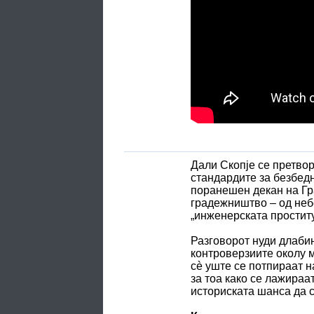
Дали Скопје се претвор
стандардите за безбедн
поранешен декан на Гр
градежништво – од неб
„инженерската проститу
Разговорот нуди длабин
контроверзиите околу 
сè уште се потпираат н
за тоа како се лажираа
историската шанса да с