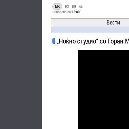
MK
RS
BG
AL
Обновено во
13:00
Вести
„Ноќно студио“ со Горан 