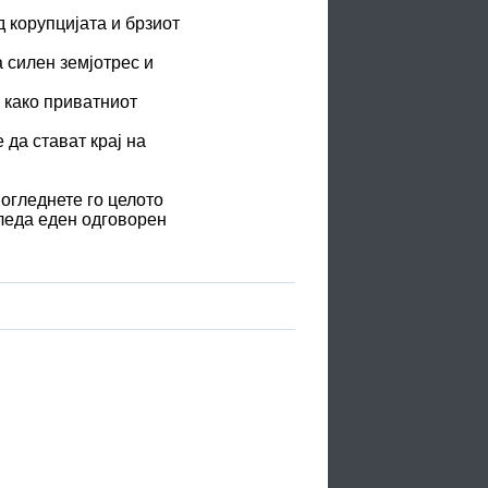
 корупцијата и брзиот
а силен земјотрес и
 како приватниот
да стават крај на
огледнете го целото
гледа еден одговорен