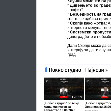
Клучни моменти од р
*
Дивеењето во град
профит?
*
Безбедноста на град
зошто се одбива приме
*
Скопје како жртва:
Ан
интерес го менува генет
*
Системски пропусти
дивоградбите и небезб
Дали Скопје може да се
интервју за да ги слуш
град.
Ноќно студио - Најнови »
1:43:13
„Ноќно студио“ со Азир
„Ноќно студио“ 
Алиу, министер за
Ордановски 16.06
здравство 18.06.2026