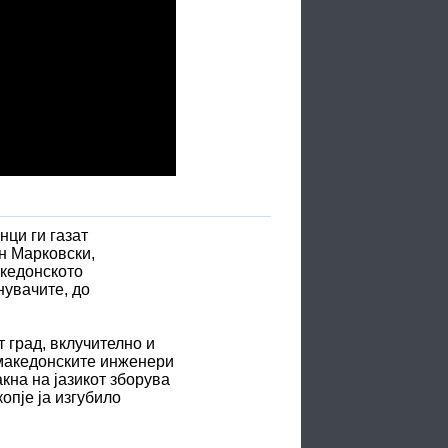
нци ги газат
н Марковски,
акедонското
нувачите, до
 град, вклучително и
 македонските инженери
кна на јазикот зборува
опје ја изгубило