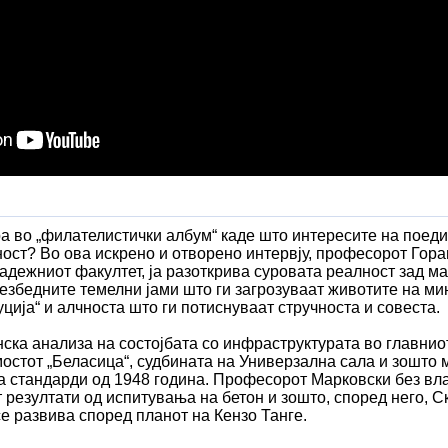
а во „филателистички албум“ каде што интересите на поеди
ост? Во ова искрено и отворено интервју, професорот Гора
адежниот факултет, ја разоткрива суровата реалност зад м
езбедните темелни јами што ги загрозуваат животите на ми
ција“ и алчноста што ги потиснуваат стручноста и совеста.
ска анализа на состојбата со инфраструктурата во главниот
мостот „Беласица“, судбината на Универзална сала и зошто
а стандарди од 1948 година. Професорот Марковски без вла
т резултати од испитувања на бетон и зошто, според него, Ск
е развива според планот на Кензо Танге.