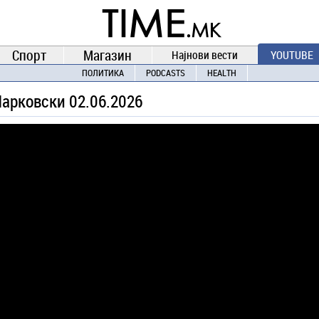
TIME.mk
ВЕСТИ
NEWS
Спорт
Магазин
Најнови вести
YOUTUBE
ПОЛИТИКА
PODCASTS
HEALTH
Марковски 02.06.2026