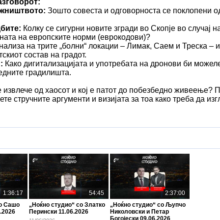
азговорот:
ежништвото:
Зошто совеста и одговорноста се поклопени од
бите:
Колку се сигурни новите згради во Скопје во случај н
ната на европските норми (еврокодови)?
ализа на трите „болни“ локации – Лимак, Саем и Треска – и
скиот состав на градот.
:
Како дигитализацијата и употребата на дронови би можеле 
едните градилишта.
 извлече од хаосот и кој е патот до побезбедно живеење? П
нете стручните аргументи и визијата за тоа како треба да из
1:36:17
54:45
2:37:00
со Сашо
„Ноќно студио“ со Златко
„Ноќно студио“ со Љупчо
.2026
Перински 11.06.2026
Николовски и Петар
Богојески 09.06.2026