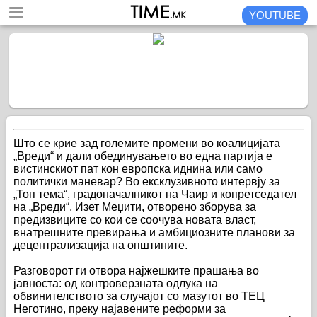
YOUTUBE
Што се крие зад големите промени во коалицијата
„Вреди“ и дали обединувањето во една партија е
вистинскиот пат кон европска иднина или само
политички маневар? Во ексклузивното интервју за
„Топ тема“, градоначалникот на Чаир и копретседател
на „Вреди“, Изет Меџити, отворено зборува за
предизвиците со кои се соочува новата власт,
внатрешните превирања и амбициозните планови за
децентрализација на општините.
Разговорот ги отвора најжешките прашања во
јавноста: од контроверзната одлука на
обвинителството за случајот со мазутот во ТЕЦ
Неготино, преку најавените реформи за