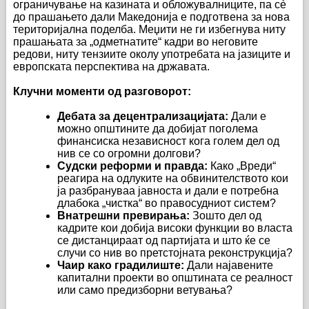
ограничување на казината и обложувалниците, па сè
до прашањето дали Македонија е подготвена за нова
територијална поделба. Меџити не ги избегнува ниту
прашањата за „одметнатите“ кадри во неговите
редови, ниту тензиите околу употребата на јазиците и
европската перспектива на државата.
Клучни моменти од разговорот:
Дебата за децентрализацијата:
Дали е
можно општините да добијат поголема
финансиска независност кога голем дел од
нив се со огромни долгови?
Судски реформи и правда:
Како „Вреди“
реагира на одлуките на обвинителството кои
ја разбрануваа јавноста и дали е потребна
длабока „чистка“ во правосудниот систем?
Внатрешни превирања:
Зошто дел од
кадрите кои добија високи функции во власта
се дистанцираат од партијата и што ќе се
случи со нив во претстојната реконструкција?
Чаир како градилиште:
Дали најавените
капитални проекти во општината се реалност
или само предизборни ветувања?