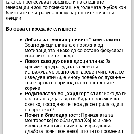
како се пренесуваат вредности на следните
генерации и зошто понекогаш најголемата љубов кон
ближните се изразува преку најтешките животни
лекции.
Во оваа епизода ќе слушнете:
Дебата за „неоспорливиот“ менталитет:
Зошто дисциплината е поважна од
мотивацијата и како да се остане фокусиран
кога никој не те гледа.
Ловот како духовна дисциплина:
Ја
кршиме предрасудата за ловот и
истражуваме зошто овој древен чин, кога се
изведува етички, е многу повеќе од пукање –
тоа е врска со природата и сопствените
корени.
Родителство во „хардкор“ стил:
Како да ги
воспиташ децата да не бидат просечни во
свет кој постојано те тера да се прилагодиш
на просекот?
Почит и благодарност:
Приказната за
менторот кој го обликувал Хејнс и како
изгледа машкиот начин на изразување
длабока почит кон некој што ти го променил