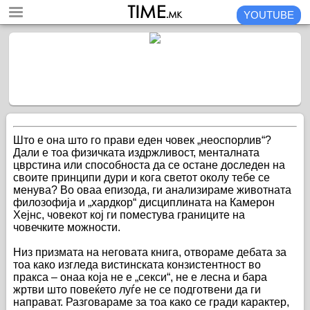
YOUTUBE
Што е она што го прави еден човек „неоспорлив“?
Дали е тоа физичката издржливост, менталната
цврстина или способноста да се остане доследен на
своите принципи дури и кога светот околу тебе се
менува? Во оваа епизода, ги анализираме животната
филозофија и „хардкор“ дисциплината на Камерон
Хејнс, човекот кој ги поместува границите на
човечките можности.
Низ призмата на неговата книга, отвораме дебата за
тоа како изгледа вистинската конзистентност во
пракса – онаа која не е „секси“, не е лесна и бара
жртви што повеќето луѓе не се подготвени да ги
направат. Разговараме за тоа како се гради карактер,