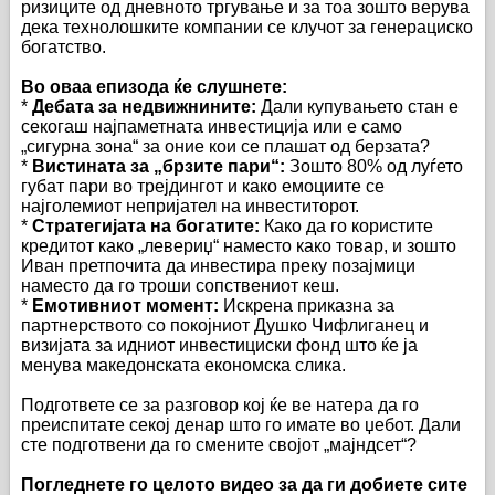
ризиците од дневното тргување и за тоа зошто верува
дека технолошките компании се клучот за генерациско
богатство.
Во оваа епизода ќе слушнете:
*
Дебата за недвижнините:
Дали купувањето стан е
секогаш најпаметната инвестиција или е само
„сигурна зона“ за оние кои се плашат од берзата?
*
Вистината за „брзите пари“:
Зошто 80% од луѓето
губат пари во трејдингот и како емоциите се
најголемиот непријател на инвеститорот.
*
Стратегијата на богатите:
Како да го користите
кредитот како „левериџ“ наместо како товар, и зошто
Иван претпочита да инвестира преку позајмици
наместо да го троши сопствениот кеш.
*
Емотивниот момент:
Искрена приказна за
партнерството со покојниот Душко Чифлиганец и
визијата за идниот инвестициски фонд што ќе ја
менува македонската економска слика.
Подгответе се за разговор кој ќе ве натера да го
преиспитате секој денар што го имате во џебот. Дали
сте подготвени да го смените својот „мајндсет“?
Погледнете го целото видео за да ги добиете сите