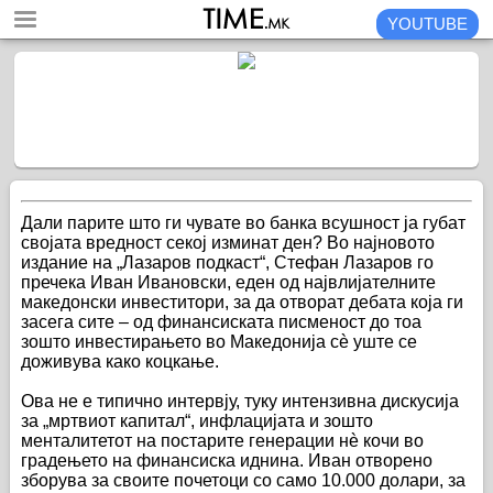
YOUTUBE
Дали парите што ги чувате во банка всушност ја губат
својата вредност секој изминат ден? Во најновото
издание на „Лазаров подкаст“, Стефан Лазаров го
пречека Иван Ивановски, еден од највлијателните
македонски инвеститори, за да отворат дебата која ги
засега сите – од финансиската писменост до тоа
зошто инвестирањето во Македонија сè уште се
доживува како коцкање.
Ова не е типично интервју, туку интензивна дискусија
за „мртвиот капитал“, инфлацијата и зошто
менталитетот на постарите генерации нè кочи во
градењето на финансиска иднина. Иван отворено
зборува за своите почетоци со само 10.000 долари, за