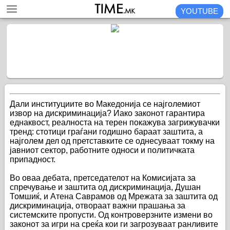
YOUTUBE
Дали институциите во Македонија се најголемиот
извор на дискриминација? Иако законот гарантира
еднаквост, реалноста на терен покажува загрижувачки
тренд: стотици граѓани годишно бараат заштита, а
најголем дел од претставките се однесуваат токму на
јавниот сектор, работните односи и политичката
припадност.
Во оваа дебата, претседателот на Комисијата за
спречување и заштита од дискриминација, Душан
Томшиќ, и Атена Саврамов од Мрежата за заштита од
дискриминација, отвораат важни прашања за
системските пропусти. Од контроверзните измени во
законот за игри на среќа кои ги загрозуваат ранливите