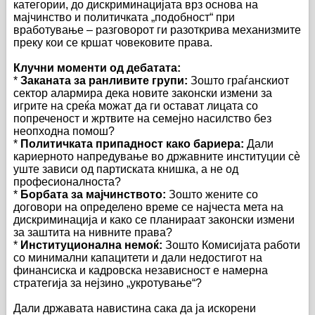
категории, до дискриминацијата врз основа на
мајчинство и политичката „подобност“ при
вработување – разговорот ги разоткрива механизмите
преку кои се кршат човековите права.
Клучни моменти од дебатата:
*
Заканата за ранливите групи:
Зошто граѓанскиот
сектор алармира дека новите законски измени за
игрите на среќа можат да ги остават лицата со
попреченост и жртвите на семејно насилство без
неопходна помош?
*
Политичката припадност како бариера:
Дали
кариерното напредување во државните институции сè
уште зависи од партиската книшка, а не од
професионалноста?
*
Борбата за мајчинството:
Зошто жените со
договори на определено време се најчеста мета на
дискриминација и како се планираат законски измени
за заштита на нивните права?
*
Институционална немоќ:
Зошто Комисијата работи
со минимални капацитети и дали недостигот на
финансиска и кадровска независност е намерна
стратегија за нејзино „укротување“?
Дали државата навистина сака да ја искорени