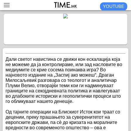
YOUTUBE
Дали светот навистина се движи кон ескалација која
не можеме да ја контролираме, или зад насловите во
медиумите се крие сосема поинаква игра? Во
најновото издание на „Заспиј ако можеш“, Драган
Милосаљевиќ разговара со теологот и аналитичар
Плуми Велио, отворајќи теми кои ги надминуваат
границите на секојдневната политика и навлегуваат
во длабоките историски и геополитички процеси што
го обликуваат нашето денешје.
Од тајните операции на Блискиот Исток кои траат со
децении, преку прашањето за суверенитетот на
европските држави, па сè до кризата на моралните
вредности во современото општество – ова е