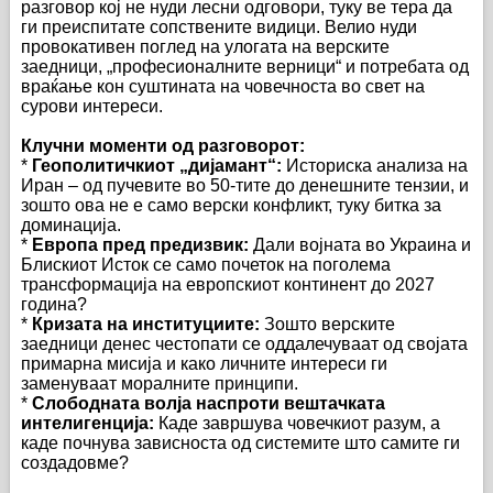
разговор кој не нуди лесни одговори, туку ве тера да
ги преиспитате сопствените видици. Велио нуди
провокативен поглед на улогата на верските
заедници, „професионалните верници“ и потребата од
враќање кон суштината на човечноста во свет на
сурови интереси.
Клучни моменти од разговорот:
*
Геополитичкиот „дијамант“:
Историска анализа на
Иран – од пучевите во 50-тите до денешните тензии, и
зошто ова не е само верски конфликт, туку битка за
доминација.
*
Европа пред предизвик:
Дали војната во Украина и
Блискиот Исток се само почеток на поголема
трансформација на европскиот континент до 2027
година?
*
Кризата на институциите:
Зошто верските
заедници денес честопати се оддалечуваат од својата
примарна мисија и како личните интереси ги
заменуваат моралните принципи.
*
Слободната волја наспроти вештачката
интелигенција:
Каде завршува човечкиот разум, а
каде почнува зависноста од системите што самите ги
создадовме?