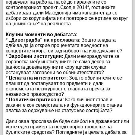
појавувал на работа, па сè до паралелите со
контроверзниот проект „Скопје 2014“, гостинките
дебатираат дали Македонија има капацитет да се
избори со корупцијата или повторно се вртиме во круг
на „шминкање“ на реалноста.
Клучни моменти во дебатата:
*
„Дивоградба“ на прославата:
Зошто владата
одбива да ја открие проценетата вредност на
концертите и кој стои зад изборот на изведувачите?
*
Заробени институции:
Дали меморандумите за
соработка меѓу институциите се само декор за
јавноста додека крупните корупциски случаи
остануваат заглавени во обвинителството?
*
Цената на интегритетот:
Зошто обвинителите се
плашат да постапуваат по предмети и дали
економската несигурност е главната пречка за
независно правосудство?
*
Политички притисоци:
Како личниот страв и
заканите кон семејствата на функционерите станаа
алатка за одржување на статус кво состојбата?
Дали оваа прослава ќе биде симбол на државност или
уште еден пример за неодговорно трошење на
буџетските средства? Погледнете ја целата дебата за