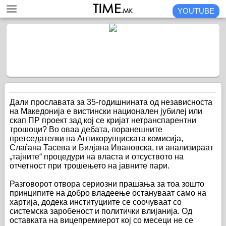
YOUTUBE
Дали прославата за 35-годишнината од независноста
на Македонија е вистински национален јубилеј или
скап ПР проект зад кој се кријат нетранспарентни
трошоци? Во оваа дебата, поранешните
претседателки на Антикорупциската комисија,
Слаѓана Тасева и Билјана Ивановска, ги анализираат
„тајните“ процедури на власта и отсуството на
отчетност при трошењето на јавните пари.
Разговорот отвора сериозни прашања за тоа зошто
принципите на добро владеење остануваат само на
хартија, додека институциите се соочуваат со
системска заробеност и политички влијанија. Од
оставката на вицепремиерот кој со месеци не се