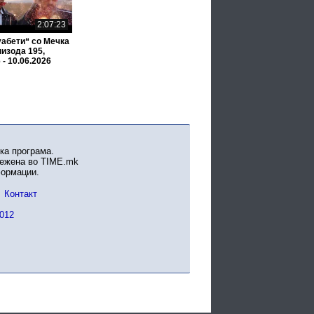
2:07:23
уабети“ со Мечка
пизода 195,
 - 10.06.2026
ка програма.
вежена во TIME.mk
формации.
Контакт
012