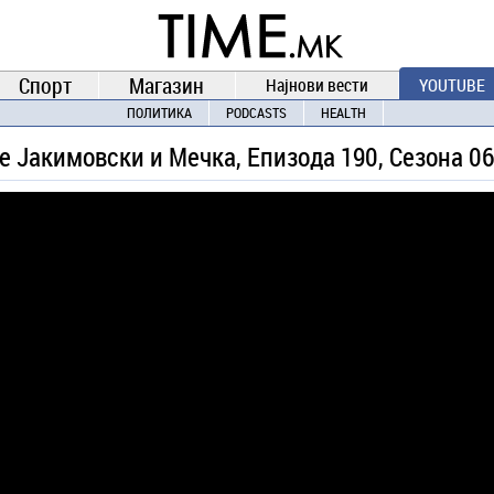
TIME.mk
ВЕСТИ
NEWS
Спорт
Магазин
Најнови вести
YOUTUBE
ПОЛИТИКА
PODCASTS
HEALTH
 Јакимовски и Мечка, Eпизода 190, Сезона 06 -