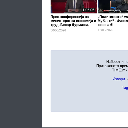
1:05:05
Прес-конференција на
„Политиканти“ vs
министерот за економија и
Мубаети“ - Финал
труд, Бесар Дурмиши,
сезона 6!
30.06.2026
12/06/2026
30/06/2026
Изборот и п
Прикажаното врем
TIME.mk 
Извори
-
Tag