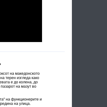
?
доксот на македонското
на терен изгледа како
евата е до колена, до
 пазарот на мазут во
та“ на функционерите и
редина на улица.