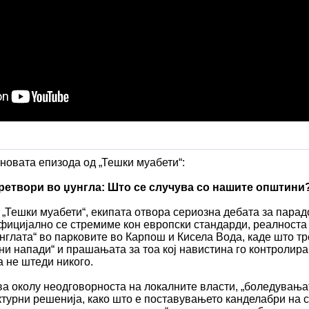
јновата епизода од „Тешки муабети“:
претвори во џунгла: Што се случува со нашите општини
 „Тешки муабети“, екипата отвора сериозна дебата за пара
фицијално се стремиме кон европски стандарди, реалноста 
нглата“ во парковите во Карпош и Кисела Вода, каде што тр
и напади“ и прашањата за тоа кој навистина го контролира
 не штеди никого.
ва околу неодговорноста на локалните власти, „боледувања
турни решенија, како што е поставувањето канделабри на с