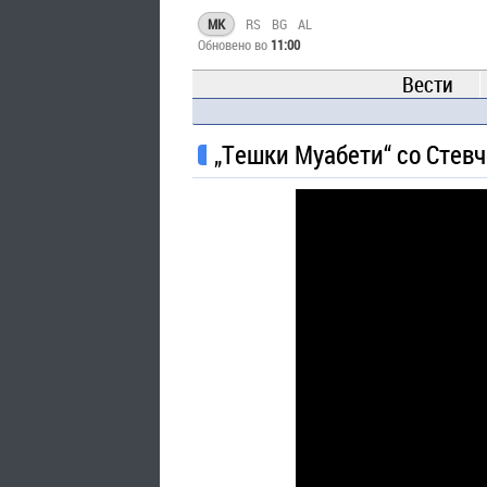
MK
RS
BG
AL
Обновено во
11:00
Вести
„Тешки Муабети“ со Стевче