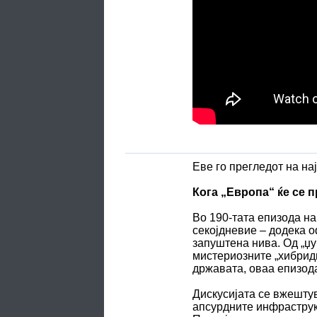
Еве го прегледот на на
Кога „Европа“ ќе се 
Во 190-тата епизода на
секојдневие – додека о
запуштена нива. Од „џу
мистериозните „хибридн
државата, оваа епизода
Дискусијата се вжешту
апсурдните инфраструк