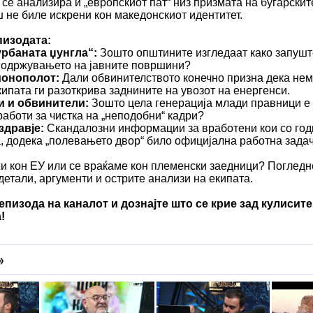
 се анализира и „европскиот пат“ низ призмата на бугарскит
 не биле искрени кон македонскиот идентитет.
пизодата:
урбаната џунгла“:
Зошто општините изгледаат како запуште
о одржувањето на јавните површини?
монополот:
Дали обвинителството конечно призна дека нем
пата ги разоткрива заднините на увозот на енергенси.
и и обвинители:
Зошто цела генерација млади правници е
работи за чистка на „неподобни“ кадри?
здравје:
Скандалозни информации за вработени кои со год
а, додека „полевањето двор“ било официјална работна задач
и кон ЕУ или се враќаме кон племенски заедници? Погледне
 детали, аргументи и острите анализи на екипата.
епизода на каналот и дознајте што се крие зад кулисите
!
»