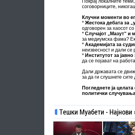
Покрај локалните теми,
соговорниците, никогаш
Клучни моменти во е
*
Жестока дебата за „
одговорен за хаосот с
*
Случајот „Мазут“ и 
за медиумска фама? Еки
*
Академијата за суди
неизвесност и дали се 
*
Институтот за јавно 
да се појават на работ
Дали државата се движ
за да ги слушнете сите
Погледнете ја целата 
политички случувања
Тешки Муабети - Најнови 