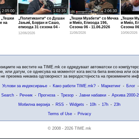
2:05:00
1:02:35
2:06:30
 „Тешки
„Политиканти“ со Душан
„Тешки Муабети“ со Мечка
„Тешки М
е на
Јањиќ, Борјан и Сашо,
и Миќо, Eпизода 196,
и Миќо, E
епизода 31 сезона 04 -
Сезона 06 - 11.06.2026
Сезона 06
12.06.2026
11/06/2026
10/06/2026
12/06/2026
озициите на вестите на TIME.mk се одредуваат автоматски со компјутерс
е, или датум, се однесува на моментот кога веста била внесена или ос
не презема никаква одговорност за веродостојноста на преземените ин
Услови за индексирање
-
Како работи TIME.mk?
-
Маркетинг
-
Блог
-
 Search
-
Речник
-
Прогноза
-
Трезор
-
Јавни набавки
-
Архива 2000-2
Мобилна верзија
-
RSS
-
Widgets
-
10h
-
17h
-
23h
Terms of Use
-
Privacy
© 2008 - 2026 TIME.mk