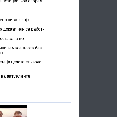
е позиции, кои според
ни ниви и кој е
а докази или се работи
 оставена во
ини земале плата без
а.
те ја целата епизода
 на актуелните