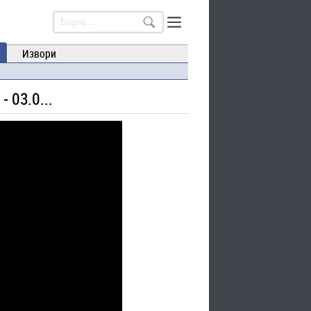
Извори
 03.0...