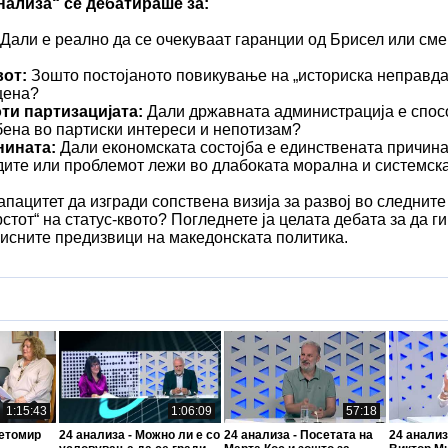
нализа“ се дебатираше за:
Дали е реално да се очекуваат гаранции од Брисел или сме
вот:
Зошто постојаното повикување на „историска неправда“
цена?
и партизацијата:
Дали државната администрација е спос
бена во партиски интереси и непотизам?
нината:
Дали економската состојба е единствената причина
ите или проблемот лежи во длабоката морална и системска
пацитет да изгради сопствена визија за развој во следните
рстот“ на статус-квото? Погледнете ја целата дебата за да 
лисните предизвици на македонската политика.
1:15:43
1:06:09
57:18
ветомир
24 анализа - Можно ли е со
24 анализа - Посетата на
24 анализ