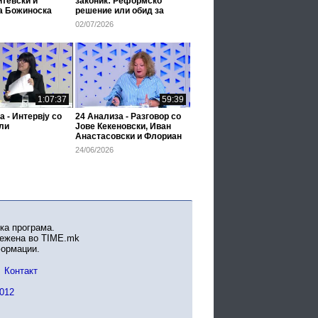
итевски и
законик: Реформско
а Божиноска
решение или обид за
изборна кражба?
02/07/2026
1:07:37
59:39
а - Интервју со
24 Анализа - Разговор со
ли
Јове Кекеновски, Иван
Анастасовски и Флориан
Несими
24/06/2026
ка програма.
вежена во TIME.mk
формации.
Контакт
012