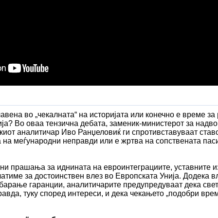
авена во „чекалната“ на историјата или конечно е време за
ија? Во оваа тензична дебата, заменик-министерот за над
киот аналитичар Иво Ранџеловиќ ги спротивставуваат ставо
 на меѓународни неправди или е жртва на сопствената пас
чни прашања за иднината на евроинтеграциите, уставните и
латиме за достоинствен влез во Европската Унија. Додека в
 барање гаранции, аналитичарите предупредуваат дека све
равда, туку според интереси, и дека чекањето „подобри вр