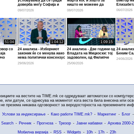
условувања да се гради
Марта Кос и зошто за
Виктор М
доверба меѓу Софија и
ништо не можеме да
Елизабет
Скопје
постигнеме консензус
06/07/2026
09/07/2026
08/07/2026
51:04
1:04:12
1:09:15
овор со
24 анализа - Изборниот
24 анализа - Две години од
24 анализ
аја
законик ќе се менува иако
Владата на Мицкоски: тој
Беким Са
вчо
нема политички консензус
задоволен, од Филипче
24/06/2026
во Собранието
има нула
29/06/2026
25/06/2026
озициите на вестите на TIME.mk се одредуваат автоматски со компјутерс
е, или датум, се однесува на моментот кога веста била внесена или ос
не презема никаква одговорност за веродостојноста на преземените ин
Услови за индексирање
-
Како работи TIME.mk?
-
Маркетинг
-
Блог
-
 Search
-
Речник
-
Прогноза
-
Трезор
-
Јавни набавки
-
Архива 2000-2
Мобилна верзија
-
RSS
-
Widgets
-
10h
-
17h
-
23h