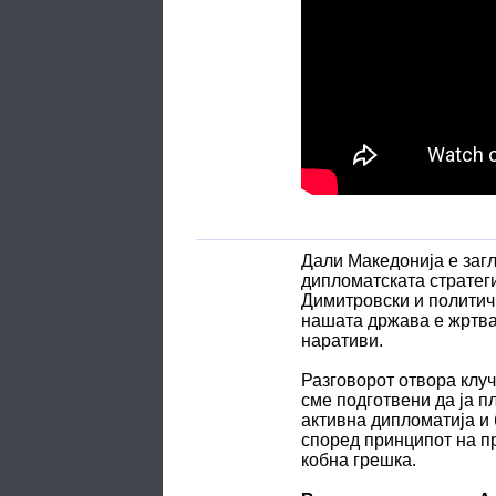
Дали Македонија е загл
дипломатската стратег
Димитровски и политич
нашата држава е жртва
наративи.
Разговорот отвора клу
сме подготвени да ја п
активна дипломатија и
според принципот на п
кобна грешка.