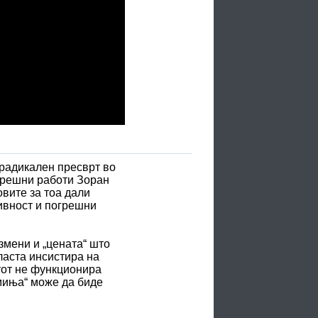
 радикален пресврт во
ворешни работи Зоран
вите за тоа дали
ивност и погрешни
змени и „цената“ што
ласта инсистира на
тот не функционира
емиња“ може да биде