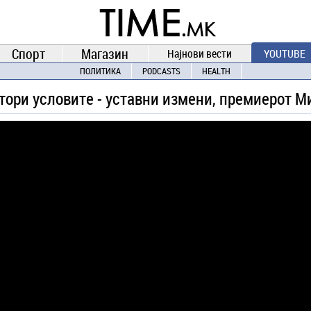
TIME.mk
ВЕСТИ
NEWS
Спорт
Магазин
Најнови вести
YOUTUBE
ПОЛИТИКА
PODCASTS
HEALTH
втори условите - уставни измени, премиерот Ми