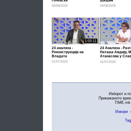
Гочевски
Шкариќ
06/08/2026
04/08/2026
1:05:11
24 анализа -
24 Анализа - Разг
Реконструкција на
Наташа Амдију, М
Владата
Атанасова у Сла
Димитров
01/07/2026
01/07/2026
Изборот и п
Прикажаното врем
TIME.mk 
Извори
-
Tag