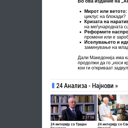
Во ова издание на „А
Мирот или ветото:
циклус на блокади?
Кризата на нарати
на меѓународната с
Реформите наспрот
промени или е заро
Иселувањето и ид
заминување на млад
Дали Македонија има ка
продолжи да го „носи к
кои ги откриваат задку
24 Анализа - Најнови »
2:37:56
24 интервју со Трајан
24 интервју со С