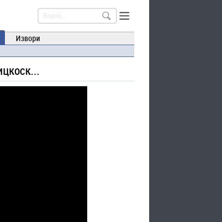
Извори
цкоск...