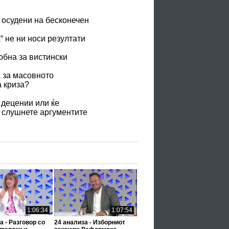
 осудени на бесконечен
 не ни носи резултати
обна за вистински
 за масовното
 криза?
 децении или ќе
ги слушнете аргументите
1:06:34
1:07:54
а - Разговор со
24 анализа - Изборниот