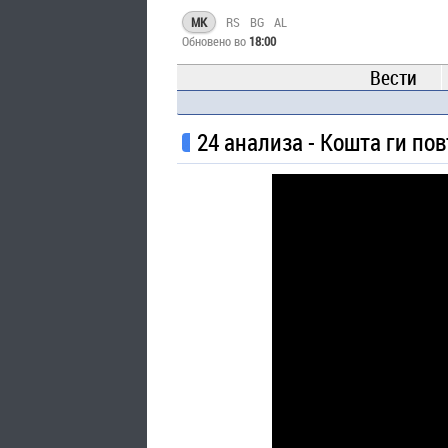
MK
RS
BG
AL
Обновено во
18:00
Вести
24 анализа - Кошта ги по