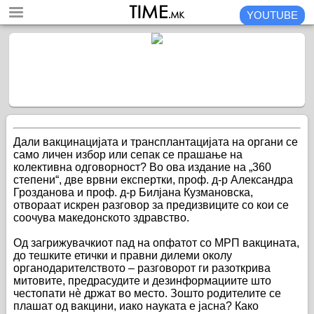
YOUTUBE
Дали вакцинацијата и трансплантацијата на органи се
само личен избор или сепак се прашање на
колективна одговорност? Во ова издание на „360
степени“, две врвни експертки, проф. д-р Александра
Грозданова и проф. д-р Билјана Кузмановска,
отвораат искрен разговор за предизвиците со кои се
соочува македонското здравство.
Од загрижувачкиот пад на опфатот со МРП вакцината,
до тешките етички и правни дилеми околу
органодарителството – разговорот ги разоткрива
митовите, предрасудите и дезинформациите што
честопати нè држат во место. Зошто родителите се
плашат од вакцини, иако науката е јасна? Како