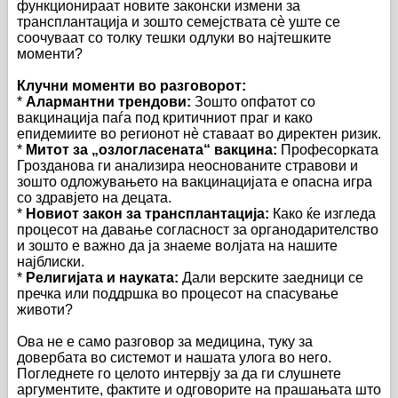
функционираат новите законски измени за
трансплантација и зошто семејствата сè уште се
соочуваат со толку тешки одлуки во најтешките
моменти?
Клучни моменти во разговорот:
*
Алармантни трендови:
Зошто опфатот со
вакцинација паѓа под критичниот праг и како
епидемиите во регионот нè ставаат во директен ризик.
*
Митот за „озлогласената“ вакцина:
Професорката
Грозданова ги анализира неоснованите стравови и
зошто одложувањето на вакцинацијата е опасна игра
со здравјето на децата.
*
Новиот закон за трансплантација:
Како ќе изгледа
процесот на давање согласност за органодарителство
и зошто е важно да ја знаеме волјата на нашите
најблиски.
*
Религијата и науката:
Дали верските заедници се
пречка или поддршка во процесот на спасување
животи?
Ова не е само разговор за медицина, туку за
довербата во системот и нашата улога во него.
Погледнете го целото интервју за да ги слушнете
аргументите, фактите и одговорите на прашањата што