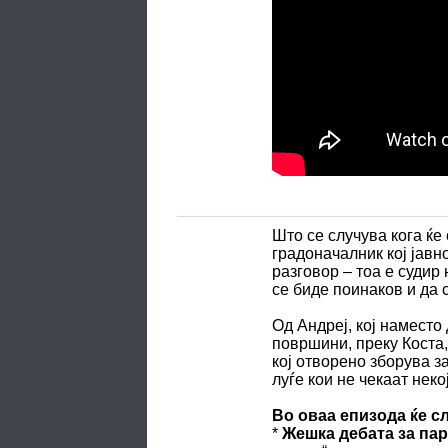
Што се случува кога ќе 
градоначалник кој јавн
разговор – тоа е судир
се биде поинаков и да 
Од Андреј, кој наместо
површини, преку Коста,
кој отворено зборува з
луѓе кои не чекаат неко
Во оваа епизода ќе с
*
Жешка дебата за пар