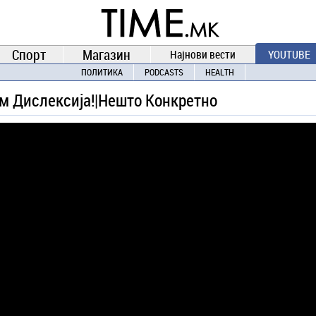
TIME.mk
ВЕСТИ
NEWS
Спорт
Магазин
Најнови вести
YOUTUBE
ПОЛИТИКА
PODCASTS
HEALTH
м Дислексија!|Нешто Конкретно