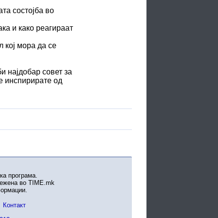
ата состојба во
ака и како реагираат
 кој мора да се
би најдобар совет за
се инспирирате од
ка програма.
вежена во TIME.mk
формации.
Контакт