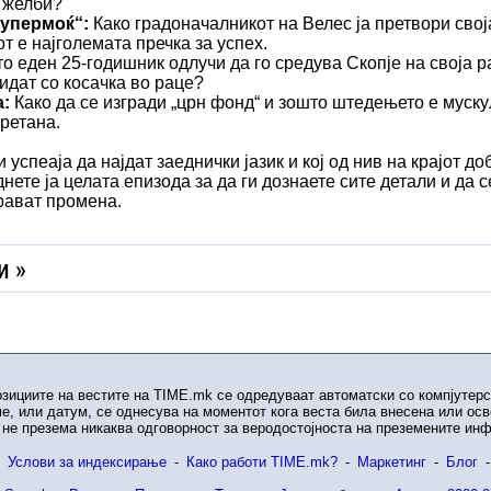
е желби?
супермоќ“:
Како градоначалникот на Велес ја претвори свој
т е најголемата пречка за успех.
 еден 25-годишник одлучи да го средува Скопје на своја р
видат со косачка во раце?
:
Како да се изгради „црн фонд“ и зошто штедењето е мускул
еретана.
успеаја да најдат заеднички јазик и кој од нив на крајот до
нете ја целата епизода за да ги дознаете сите детали и да 
рават промена.
и »
озициите на вестите на TIME.mk се одредуваат автоматски со компјутерс
е, или датум, се однесува на моментот кога веста била внесена или ос
не презема никаква одговорност за веродостојноста на преземените ин
Услови за индексирање
-
Како работи TIME.mk?
-
Маркетинг
-
Блог
-