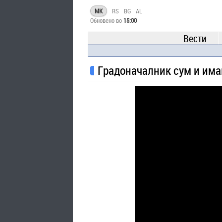
MK
RS
BG
AL
Обновено во
15:00
Вести
Градоначалник сум и има