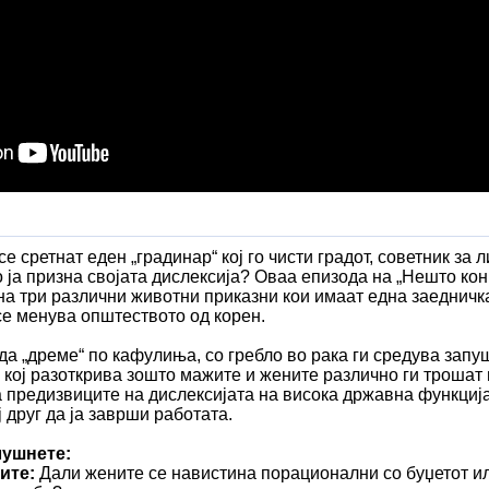
се сретнат еден „градинар“ кој го чисти градот, советник за
о ја призна својата дислексија? Оваа епизода на „Нешто кон
 на три различни животни приказни кои имаат една заедничка
се менува општеството од корен.
 да „дреме“ по кафулиња, со гребло во рака ги средува запу
 кој разоткрива зошто мажите и жените различно ги трошат 
а предизвиците на дислексијата на висока државна функција
ј друг да ја заврши работата.
лушнете:
ите:
Дали жените се навистина порационални со буџетот и