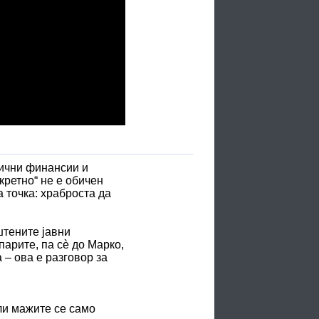
 лични финансии и
кретно“ не е обичен
 точка: храброста да
штените јавни
парите, па сè до Марко,
 – ова е разговор за
ли мажите се само