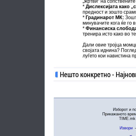
„жртви“ на сопственит
*
Дислексијата како „
предност и зошто срамо
*
Градинарот МК:
Зошто
минувачите кога ќе го 
*
Финансиска слобода
тренира исто како во т
Дали овие тројца момци 
својата иднина? Поглед
луѓето кои навистина п
Нешто конкретно - Најнов
Изборот и п
Прикажаното врем
TIME.mk 
Извори
-