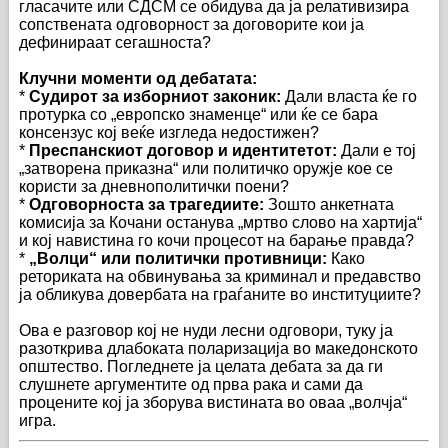
гласачите или СДСМ се обидува да ја релативизира
сопствената одговорност за договорите кои ја
дефинираат сегашноста?
Клучни моменти од дебатата:
*
Судирот за изборниот законик:
Дали власта ќе го
протурка со „европско знаменце“ или ќе се бара
консензус кој веќе изгледа недостижен?
*
Преспанскиот договор и идентитетот:
Дали е тој
„затворена приказна“ или политичко оружје кое се
користи за дневнополитички поени?
*
Одговорноста за трагедиите:
Зошто анкетната
комисија за Кочани останува „мртво слово на хартија“
и кој навистина го кочи процесот на барање правда?
*
„Волци“ или политички противници:
Како
реториката на обвинувања за криминал и предавство
ја обликува довербата на граѓаните во институциите?
Ова е разговор кој не нуди лесни одговори, туку ја
разоткрива длабоката поларизација во македонското
општество. Погледнете ја целата дебата за да ги
слушнете аргументите од прва рака и сами да
процените кој ја зборува вистината во оваа „волчја“
игра.