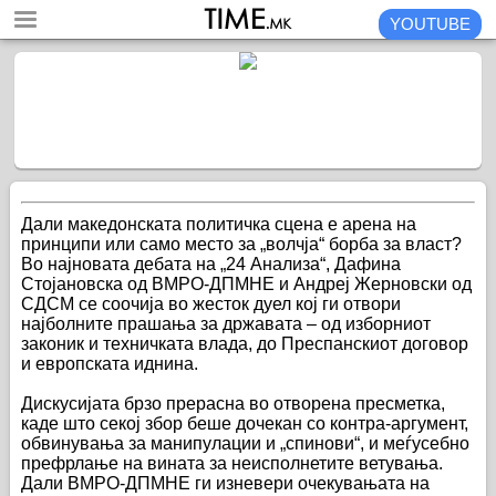
YOUTUBE
Дали македонската политичка сцена е арена на
принципи или само место за „волчја“ борба за власт?
Во најновата дебата на „24 Анализа“, Дафина
Стојановска од ВМРО-ДПМНЕ и Андреј Жерновски од
СДСМ се соочија во жесток дуел кој ги отвори
најболните прашања за државата – од изборниот
законик и техничката влада, до Преспанскиот договор
и европската иднина.
Дискусијата брзо прерасна во отворена пресметка,
каде што секој збор беше дочекан со контра-аргумент,
обвинувања за манипулации и „спинови“, и меѓусебно
префрлање на вината за неисполнетите ветувања.
Дали ВМРО-ДПМНЕ ги изневери очекувањата на